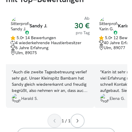
Ab
30 €
Sandy J.
Karin 
pro Tag
5.0
•
14 Bewertungen
5.0
•
12 Bewer
5.0
5.0
4 wiederkehrende Haustierbesitzer
40 Jahre Erfah
von
von
6 Jahre Erfahrung
Ulm, 89077
5
5
Ulm, 89075
Sternen
Sternen
“
Auch die zweite Tagesbetreuung verlief
“
Karin ist sehr ne
sehr gut. Unser Kleinspitz Bambam hat
viel Erfahrung m
Sandy gleich wiedererkannt und freudig
schnell Kontakt 
begrüßt, also nehmen wir an, dass auch
aufgebaut. Sie ha
er mit der letzten Betreuung sehr
Luna gekümmert 
Harald S.
Elena G.
zufrieden war. Besten Dank.
”
Videos geschickt.
Luna auch viel S
in guten Händen war. Ich kann 
1 / 1
ganzem Herzen w