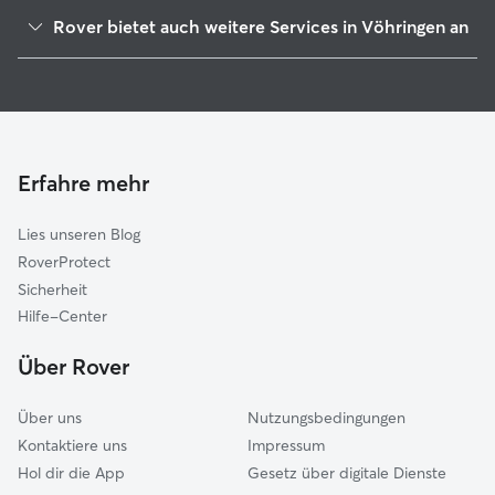
Bellenberg
Rover bietet auch weitere Services in Vöhringen an
Senden
Hundesitter in Vöhringen
Illertissen
Haustierbetreuung in Vöhringen
Weißenhorn
Housesitting in Vöhringen
Dietenheim
Gassi-Service in Vöhringen
Kirchberg-Weihungstal
Erfahre mehr
Katzensitter in Vöhringen
Pfaffenhofen an der Roth
Lies unseren Blog
Schwendi
RoverProtect
Neu-Ulm
Sicherheit
Altenstadt (Neu-Ulm)
Hilfe-Center
Laupheim
Über Rover
Erbach
Über uns
Nutzungsbedingungen
Kontaktiere uns
Impressum
Hol dir die App
Gesetz über digitale Dienste