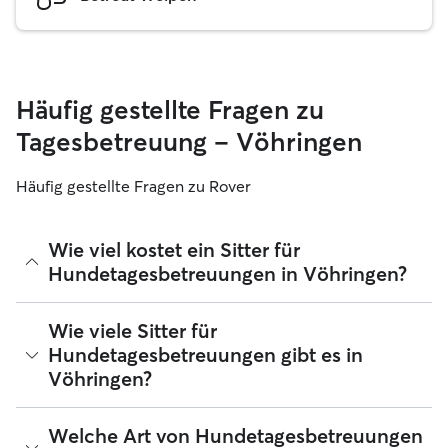
Häufig gestellte Fragen zu
Tagesbetreuung – Vöhringen
Häufig gestellte Fragen zu Rover
Wie viel kostet ein Sitter für
Hundetagesbetreuungen in Vöhringen?
Sitter können ihre Preise bei Rover frei festlegen. Die
Wie viele Sitter für
durchschnittlichen Kosten für einen Hundesitter für
Hundetagesbetreuungen gibt es in
Tagesbetreuungen bei Rover in Vöhringen betragen seit
Vöhringen?
August 2026 etwa 25 pro Tag, einschließlich der
Servicegebühren von Rover. Der Preis eines Sitters kann sich
auch ändern, wenn du deine Buchung an deine Bedürfnisse
Seit August 2026 bieten 39 Sitter Hundetagesbetreuungen
Welche Art von Hundetagesbetreuungen
und die deines Hundes anpasst.