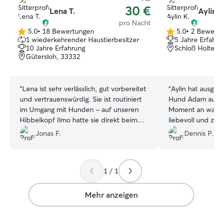
30 €
Lena T.
Aylin 
pro Nacht
5.0
•
18 Bewertungen
5.0
•
2 Bewert
5.0
5.0
1 wiederkehrender Haustierbesitzer
5 Jahre Erfahr
von
von
10 Jahre Erfahrung
Schloß Holte-
5
5
Gütersloh, 33332
Sternen
Sternen
“
Lena ist sehr verlässlich, gut vorbereitet
“
Aylin hat ausge
und vertrauenswürdig. Sie ist routiniert
Hund Adam aufge
im Umgang mit Hunden - auf unseren
Moment an war s
Hibbelkopf Ilmo hatte sie direkt beim
liebevoll und zuv
ersten Kontakt eine beruhigende
sofort, wie viel 
Jonas F.
Dennis P.
Wirkung.. also alles fantastisch und gerne
Umgang mit Tiere
wieder ☺️
”
bei ihr unglaubli
entspannt, ausge
1 / 1
betreut. Besonde
regelmäßigen Up
die wir jederzeit
Mehr anzeigen
gut geht. Wir kö
uneingeschränkt