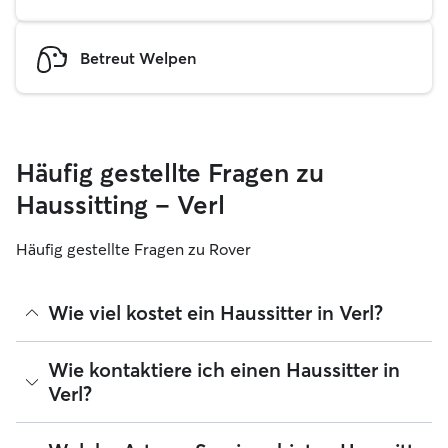
Betreut Welpen
Häufig gestellte Fragen zu
Haussitting – Verl
Häufig gestellte Fragen zu Rover
Wie viel kostet ein Haussitter in Verl?
Haussitter können ihre Preise bei Rover frei festlegen. Die
Wie kontaktiere ich einen Haussitter in
durchschnittlichen Kosten für einen Rover-Haussitter in Verl
Verl?
betragen seit August 2026 etwa 30 pro Nacht, einschließlich
der Servicegebühren von Rover. Der Preis eines Haussitters
kann sich auch ändern, wenn du deine Buchung an deine
Wenn du zum ersten Mal nach einem Haussitter in Verl