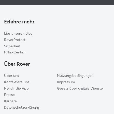
Haustierbetreuung in Verl
Hövelhof
Hundekindergarten in Verl
Delbrück
Gassi-Service in Verl
Oerlinghausen
Erfahre mehr
Katzensitter in Verl
Steinhagen
Lies unseren Blog
Rheda-Wiedenbrück
RoverProtect
Augustdorf
Sicherheit
Langenberg
Hilfe-Center
Bielefeld
Über Rover
Leopoldshöhe
Über uns
Nutzungsbedingungen
Kontaktiere uns
Impressum
Hol dir die App
Gesetz über digitale Dienste
Presse
Karriere
Datenschutzerklärung