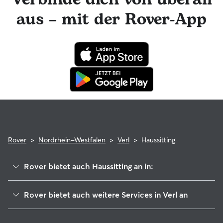
hat die Möglichkeit, professionelle tierärztliche Beratung in
aus – mit der Rover-App
Anspruch zu nehmen. Im seltenen Fall eines Problems
während der Buchung kannst du beruhigt sein, denn dein
Haustier profitiert von der Rover-Garantie, die die Kosten
für tierärztliche Behandlungen erstattet.
Rover
>
Nordrhein-Westfalen
>
Verl
>
Haussitting
Rover bietet auch Haussitting an in:
Gütersloh
Rover bietet auch weitere Services in Verl an
Schloß Holte-Stukenbrock
Hundesitter in Verl
Rietberg