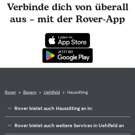
Kontakt bleiben und tolle Foto-Updates erhalten. Das
Verbinde dich von überall
engagierte Rover-Team ist für dich da und dein Haussitter
hat die Möglichkeit, professionelle tierärztliche Beratung in
aus – mit der Rover-App
Anspruch zu nehmen. Im seltenen Fall eines Problems
während der Buchung kannst du beruhigt sein, denn dein
Haustier profitiert von der Rover-Garantie, die die Kosten
für tierärztliche Behandlungen erstattet.
Rover
>
Bayern
>
Uehlfeld
>
Haussitting
Rover bietet auch Haussitting an in:
Weisendorf
Rover bietet auch weitere Services in Uehlfeld an
Höchstadt an der Aisch