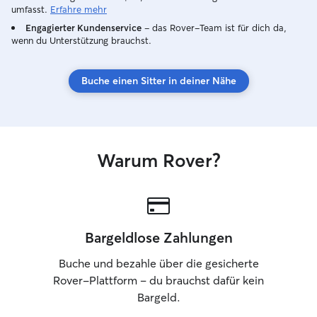
pets are my top pr
umfasst.
Erfahre mehr
apartment buildin
Engagierter Kundenservice
– das Rover-Team ist für dich da,
shared garden fu
wenn du Unterstützung brauchst.
quiet place to w
traffic and loud n
always use a lea
Buche einen Sitter in deiner Nähe
on their behaviou
being. At home, p
safe, and comfor
to fresh water an
🇩🇪 Deutsch Die
Warum Rover?
Wohlbefinden der
an erster Stelle.
Apartmenthaus m
Gemeinschaftsgar
idealer, ruhiger
Bargeldlose Zahlungen
spazieren zu füh
und Lärm. Bei S
Buche und bezahle über die gesicherte
ich immer eine L
Rover-Plattform – du brauchst dafür kein
auf ihr Verhalte
Bargeld.
zu gewährleisten
Tiere einen saub