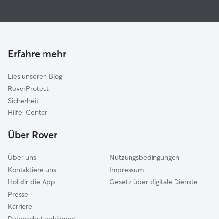
Hundesitter in Uehlfeld
Aurachtal
Haustierbetreuung in Uehlfeld
Emskirchen
Katzensitter in Uehlfeld
Wachenroth
Hundekindergarten in Uehlfeld
Heßdorf
Erfahre mehr
Adelsdorf
Lies unseren Blog
Pommersfelden
RoverProtect
Herzogenaurach
Sicherheit
Röttenbach (Erlangen-Höchstadt)
Hilfe-Center
Dietersheim
Über Rover
Puschendorf
Über uns
Nutzungsbedingungen
Kontaktiere uns
Impressum
Hol dir die App
Gesetz über digitale Dienste
Presse
Karriere
Datenschutzerklärung