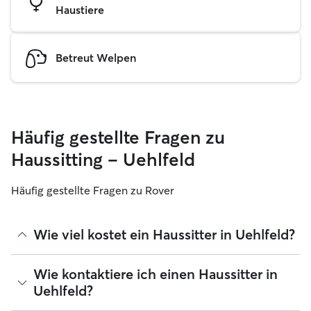
Haustiere
Betreut Welpen
Häufig gestellte Fragen zu
Haussitting – Uehlfeld
Häufig gestellte Fragen zu Rover
Wie viel kostet ein Haussitter in Uehlfeld?
Haussitter können ihre Preise bei Rover frei festlegen. Die
Wie kontaktiere ich einen Haussitter in
durchschnittlichen Kosten für einen Rover-Haussitter in
Uehlfeld?
Uehlfeld betragen seit August 2026 etwa 25 pro Nacht,
einschließlich der Servicegebühren von Rover. Der Preis