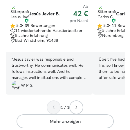
Ab
42 €
Jesús Javier B.
Carlos
pro Nacht
5.0
•
39 Bewertungen
5.0
•
11 Bewer
5.0
5.0
11 wiederkehrende Haustierbesitzer
5 Jahre Erfahr
von
von
8 Jahre Erfahrung
Nuremberg, 9
5
5
Bad Windsheim, 91438
Sternen
Sternen
“
Jesús Javier was responsible and
Über:
I’ve had d
trustworthy. He communicates well. He
life, so I know ho
follows instructions well. And he
them to be happy
manages well in situations with complex
offer safe walks,
factors like medication and dogs who do
personalised atte
W P S.
not like other dogs. We would hire him
part of my own family. Ich h
again!
”
immer Hunde und
wichtig es ist, da
1 / 1
versorgt sind. Ic
Spaziergänge, vi
Betreuung – als w
Mehr anzeigen
eigenen Familie. 🇬🇧 English Taking care