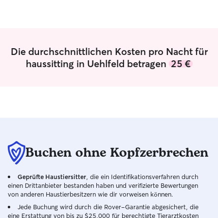
of animals fits pe
routine because
and currently a 
plenty of free ti
give pets all the
Die durchschnittlichen Kosten pro Nacht für
walks at differen
haussitting in Uehlfeld betragen
25 €
constant compan
spending the day
feel at home and 
🇩🇪 Deutsch Di
passt perfekt in
ich neu in Deuts
studiere, was mir 
kann ich den Tier
Aufmerksamkeit s
Buchen ohne Kopfzerbrechen
brauchen: Spazi
verschiedenen Ze
Geprüfte Haustiersitter
, die ein Identifikationsverfahren durch
ständige Gesellsc
einen Drittanbieter bestanden haben und verifizierte Bewertungen
eine schöne Art,
von anderen Haustierbesitzern wie dir vorweisen können.
fühlen und ihre 
Jede Buchung wird durch die Rover-Garantie abgesichert, die
🇬🇧 English The
eine Erstattung von bis zu $25,000 für berechtigte Tierarztkosten