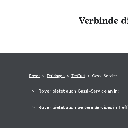
erhalten. Das engagierte Rover-Team ist für dich 
Anspruch zu nehmen. Im seltenen Fall eines Prob
Rover-Garantie, die die Kosten für tierärztliche 
Verbinde d
Rover
>
Thüringen
>
Treffurt
>
Gassi-Service
Rover bietet auch Gassi-Service an in:
Südeichsfeld
Rover bietet auch weitere Services in Treff
Mihla
Hundesitter in Treffurt
Westerwald-Obereichsfeld
Haustierbetreuung in Treffurt