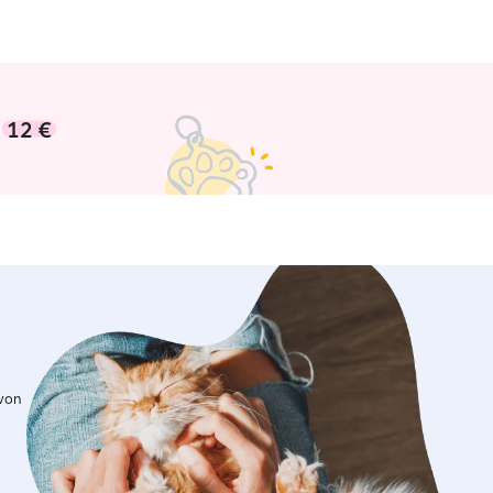
n
12 €
 von