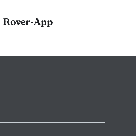
 Beratung in
ofitiert von der
r Rover-App