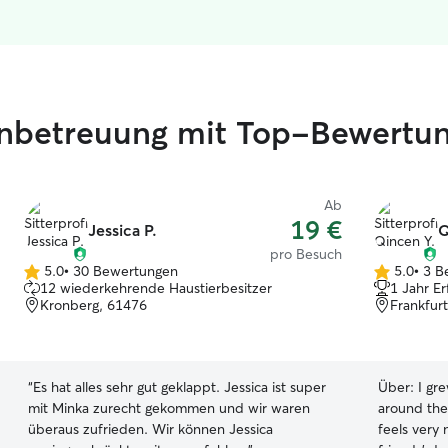
zenbetreuung mit Top-Bewertu
Ab
19 €
Jessica P.
Q
pro Besuch
5.0
•
30 Bewertungen
5.0
•
3 B
5.0
5.0
12 wiederkehrende Haustierbesitzer
1 Jahr E
von
von
Kronberg, 61476
Frankfur
5
5
Sternen
Sternen
“
Es hat alles sehr gut geklappt. Jessica ist super
Über:
I gr
mit Minka zurecht gekommen und wir waren
around the
überaus zufrieden. Wir können Jessica
feels very 