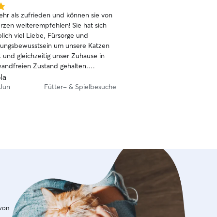
dabei immer eine klare un
ehr als zufrieden und können sie von
Kommunikation mit dir.
 weiterempfehlen! Sie hat sich
lich viel Liebe, Fürsorge und
tungsbewusstsein um unsere Katzen
und gleichzeitig unser Zuhause in
andfreien Zustand gehalten.
serer Reise konnten wir vollkommen
la
in, weil wir wussten, dass unsere
 Jun
Fütter- & Spielbesuche
 den besten Händen sind. Unsere
en sie – und das sagt eigentlich schon
ist zuverlässig, aufmerksam, herzlich
t sich mit echter Hingabe um die
 ihre Arbeit uneingeschränkt
ehlen. Vielen herzlichen Dank für die
e Betreuung unserer Katzen und
hauses!
 von