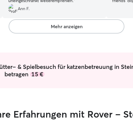
uneingeschränkt weiterempfehlen.
”
friends' d
Usually I c
Ann F.
after walk.
me to drive around. I live
balcony ar
Mehr anzeigen
in-home si
best enviro
happy to c
ütter- & Spielbesuch für katzenbetreuung in Ste
betragen
15 €
ihre Erfahrungen mit Rover – S