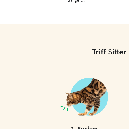
Bargeld.
Triff Sitt
1
.
Suchen