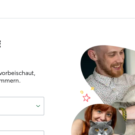
g
vorbeischaut,
ümmern.