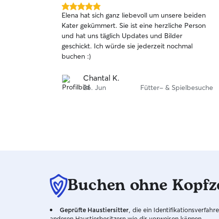
5.0
Elena hat sich ganz liebevoll um unsere beiden
von
Kater gekümmert. Sie ist eine herzliche Person
5
und hat uns täglich Updates und Bilder
Sternen
geschickt. Ich würde sie jederzeit nochmal
buchen :)
Chantal K.
26. Jun
Fütter- & Spielbesuche
Buchen ohne Kopfz
Geprüfte Haustiersitter
, die ein Identifikationsverfa
anderen Haustierbesitzern wie dir vorweisen können.