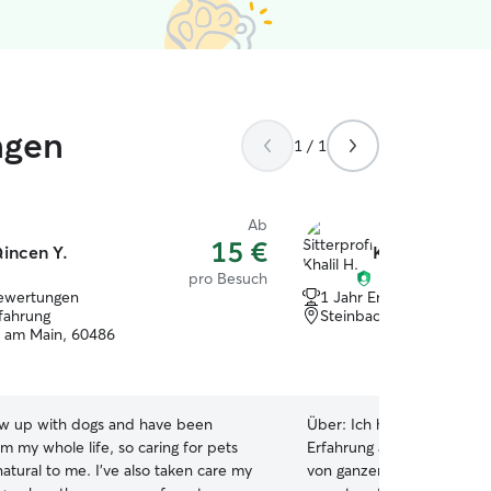
ngen
1 / 1
Ab
15 €
incen Y.
Khalil H.
pro Besuch
ewertungen
1 Jahr Erfahrung
rfahrung
Steinbach (Taunus), 614
t am Main, 60486
ew up with dogs and have been
Über:
Ich habe zwar noch 
m my whole life, so caring for pets
Erfahrung als Hundesitter, 
natural to me. I've also taken care my
von ganzem Herzen und bi