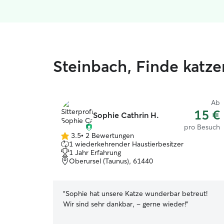
Steinbach, Finde kat
Ab
15 €
Sophie Cathrin H.
pro Besuch
3.5
•
2 Bewertungen
3.5
1 wiederkehrender Haustierbesitzer
von
1 Jahr Erfahrung
5
Oberursel (Taunus), 61440
Sternen
“
Sophie hat unsere Katze wunderbar betreut!
Wir sind sehr dankbar, - gerne wieder!
”