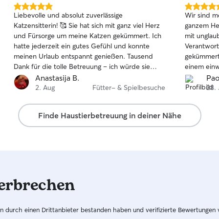
5.0
5.0
Liebevolle und absolut zuverlässige
Wir sind m
von
von
Katzensitterin! 🥰 Sie hat sich mit ganz viel Herz
ganzem Herzen
5
5
und Fürsorge um meine Katzen gekümmert. Ich
mit unglaub
Sternen
Sternen
hatte jederzeit ein gutes Gefühl und konnte
Verantwor
meinen Urlaub entspannt genießen. Tausend
gekümmert 
Dank für die tolle Betreuung – ich würde sie
einem einw
jederzeit wieder buchen und kann sie von
Während un
Anastasija B.
Pao
Herzen weiterempfehlen! ❤️
beruhigt se
2. Aug
Fütter- & Spielbesuche
28.
Lieblinge in
Katzen lieb
Finde Haustierbetreuung in deiner Nähe
alles. Sie 
und kümmer
Tiere. Wir würden sie jederzeit wieder buchen
und können
weiterempf
wundervoll
erbrechen
unseres Zu
hren durch einen Drittanbieter bestanden haben und verifizierte Bewertungen