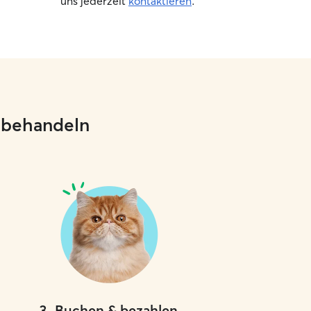
uns jederzeit
kontaktieren
.
e behandeln
3
.
Buchen & bezahlen