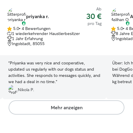
Ab
30 €
priyanka r.
A
pro Tag
5.0
•
4 Bewertungen
5.0
•
4 B
5.0
5.0
1 wiederkehrender Haustierbesitzer
8 Jahre 
von
von
1 Jahr Erfahrung
Ingolsta
5
5
Ingolstadt, 85055
Sternen
Sternen
“
Priyanka was very nice and cooperative,
Über:
Ich 
updated us regularly with our dogs status and
bei DogGo 
activities. She responds to messages quickly, and
Während di
we had a deal in no time.
”
kg betreut 
Spaziergän
Nikola P.
häuslichen
habe ich s
Schulunge
Mehr anzeigen
verantwor
absolviert.
Hundeverha
Sicherheits