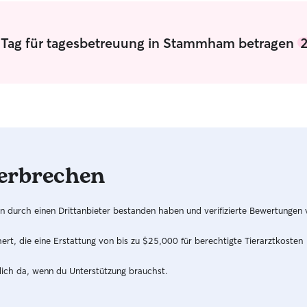
Schulungen
und die da
Dank mein
o Tag für tagesbetreuung in Stammham betragen
meinem er
einfühlsam,
Bedürfnisse je
Woche bin 
🌇. Am Wo
gemeinsam 
Spaziergäng
oder Kuscheleinhe
erbrechen
🐈‍⬛ oder 
Zeitplan an 😊. Ich betreue Hau
Katzen 🐱 als auc
hren durch einen Drittanbieter bestanden haben und verifizierte Bewertungen
zu Hause, 
Bedarf kann
t, die eine Erstattung von bis zu $25,000 für berechtigte Tierarztkosten
Gegebenhei
des Tieres
Achtsamkei
dich da, wenn du Unterstützung brauchst.
Stelle.