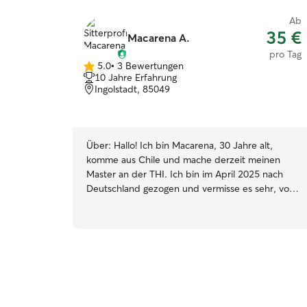
Ab
35 €
Macarena A.
pro Tag
5.0
•
3 Bewertungen
5.0
10 Jahre Erfahrung
von
Ingolstadt, 85049
5
Sternen
Über:
Hallo! Ich bin Macarena, 30 Jahre alt,
komme aus Chile und mache derzeit meinen
Master an der THI. Ich bin im April 2025 nach
Deutschland gezogen und vermisse es sehr, von
Tieren umgeben zu sein. Ich bin mit meinem
liebevollen Labrador Bob und drei wundervollen
Katzen – Tommy, Thor und Chanel –
aufgewachsen. Sie waren ein wichtiger Teil
meiner Familie und haben mein Herz mit Wärme
und Freude erfüllt. In Chile habe ich zusammen
mit meinem Bruder die Haustiere unserer
Nachbarn betreut, besonders in den Ferien. Wir