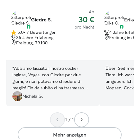
Ab
30 €
Giedre S.
Erika 
pro Nacht
5.0
•
7 Bewertungen
4 Jahre Erfahr
5.0
35 Jahre Erfahrung
Freiburg im Br
von
Freiburg, 79100
5
Sternen
“
Abbiamo lasciato il nostro cocker
Über:
Seit meine
inglese, Vegas, con Giedre per due
Tiere, ich war s
giorni, e non potevamo chiedere di
umgeben. Ich ha
meglio! Fin da subito ci ha trasmesso
Mopsen, Cocker 
grande fiducia e professionalità. Giedre
Labradoren, bev
Michela G.
è stata premurosa, attenta e super
mittelgroße Hunde. In der Woc
disponibile: ci ha aggiornati regolarmente
17. bis 23. Augus
con foto e messaggi spontanei, un gesto
stehe den ganze
1 / 1
che abbiamo davvero apprezzato e che
mich um Ihre Fam
ci ha fatto vivere la nostra assenza con
Ich habe eine W
grande serenità. Vegas ha fatto tante
mit vielen Pflan
Mehr anzeigen