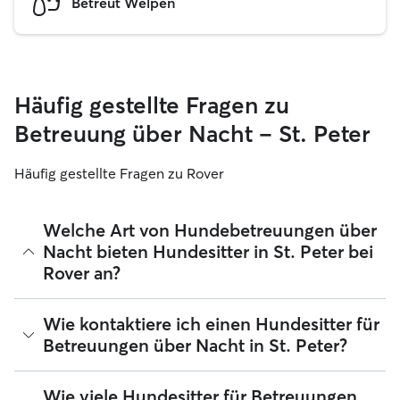
Betreut Welpen
Häufig gestellte Fragen zu
Betreuung über Nacht – St. Peter
Häufig gestellte Fragen zu Rover
Welche Art von Hundebetreuungen über
Nacht bieten Hundesitter in St. Peter bei
Rover an?
Mit Rover findest du ganz leicht Hundesitter für
Wie kontaktiere ich einen Hundesitter für
Betreuungen über Nacht in St. Peter, die sich in ihrem
Betreuungen über Nacht in St. Peter?
Zuhause liebevoll um deinen Hund kümmern. Die
verifizierten 5-Sterne-Sitter, die du bei Rover findest,
nehmen deinen Hund bei sich zu Hause auf, wenn du
Wenn du zum ersten Mal nach einem Hundesitter für
Wie viele Hundesitter für Betreuungen
unterwegs bist ‑ egal, ob es nur für ein Wochenende oder