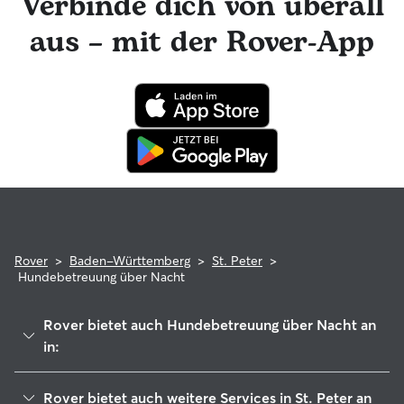
Verbinde dich von überall
Foto-Updates erhalten. Der engagierte Kundenservice von
Rover ist für dich da und dein Hundesitter hat die
aus – mit der Rover-App
Möglichkeit, professionelle tierärztliche Beratung in
Anspruch zu nehmen. Im seltenen Fall eines Problems
während der Buchung kannst du beruhigt sein, denn dein
Haustier profitiert von der Rover-Garantie, die die Kosten
für tierärztliche Behandlungen erstattet.
Rover
>
Baden-Württemberg
>
St. Peter
>
Hundebetreuung über Nacht
Rover bietet auch Hundebetreuung über Nacht an
in:
Waldkirch
Rover bietet auch weitere Services in St. Peter an