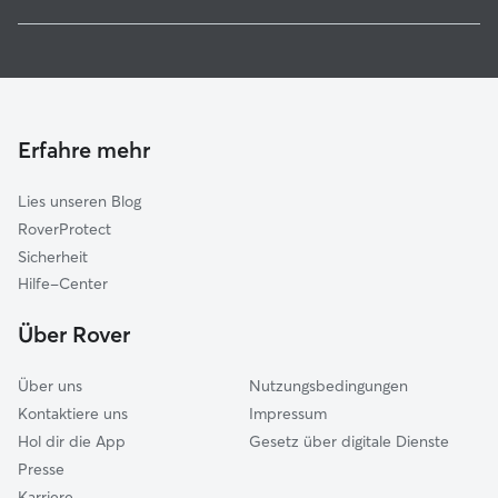
Gundelfingen
Haustierbetreuung in St. Peter
Denzlingen-Vörstetten-Reute
Housesitting in St. Peter
Freiburg im Breisgau
Hundekindergarten in St. Peter
Dreisamtal
Gassi-Service in St. Peter
Emmendingen
Erfahre mehr
Katzensitter in St. Peter
March-Umkirch
Lies unseren Blog
Furtwangen im Schwarzwald
RoverProtect
Hexental
Sicherheit
Elzach
Hilfe-Center
Hinterzarten
Über Rover
Schallstadt
Über uns
Nutzungsbedingungen
Kontaktiere uns
Impressum
Hol dir die App
Gesetz über digitale Dienste
Presse
Karriere