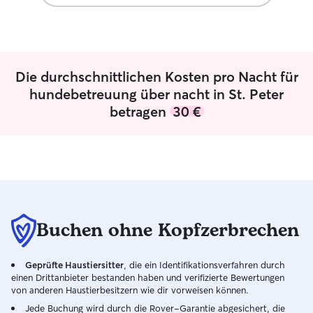
passeggiate nella natura e si è visto che è
Zimmer zur Verfü
stato coccolato e ben seguito. È tornato
übernachten kön
a casa felice, rilassato e sereno — é la
der Dreisam und
prova che con Giedre si è sentito come a
es viele Orte, d
casa.😊 La consigliamo assolutamente a
Die durchschnittlichen Kosten pro Nacht für
chi cerca una pet sitter affidabile,
affettuosa e attenta. Ci rivolgeremo a lei
hundebetreuung über nacht in St. Peter
senza esitazioni anche in futuro!
”
betragen
30 €
Buchen ohne Kopfzerbrechen
Geprüfte Haustiersitter
, die ein Identifikationsverfahren durch
einen Drittanbieter bestanden haben und verifizierte Bewertungen
von anderen Haustierbesitzern wie dir vorweisen können.
Jede Buchung wird durch die Rover-Garantie abgesichert, die