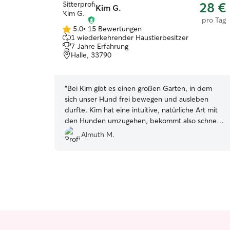
28 €
Kim G.
pro Tag
5.0
•
15 Bewertungen
5.0
1 wiederkehrender Haustierbesitzer
von
7 Jahre Erfahrung
5
Halle, 33790
Sternen
“
Bei Kim gibt es einen großen Garten, in dem
sich unser Hund frei bewegen und ausleben
durfte. Kim hat eine intuitive, natürliche Art mit
den Hunden umzugehen, bekommt also schnell
Zugang zu Ihnen und hat aber gleichzeitig eine
Almuth M.
klare Haltung mit Konsequenz gepaart
gegenüber den Hunden. Wir waren sehr
zufrieden.
”