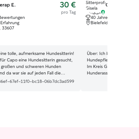
30 €
erap E.
Gisela Elisabe
pro Tag
Bewertungen
40 Jahre Erfahrung
 Erfahrung
Bielefeld, 33611
d, 33607
eine tolle, aufmerksame Hundesitterin!
Über:
Ich bin gelernte Tier
für Capo eine Hundesitterin gesucht,
Hundepflegerin. Ich hatte
it großen und schweren Hunden
Im Kreis Gütersloh. Ich ke
d da war sie auf jeden Fall die
Hunderassen aus, ich war 
! Ich kann sie nur
Hundeausstellungen, auf 
86ef-67ef-11f0-bc18-06b7dc3ad599
ehlen :)
”
meiner eigenen und fremd
habe. In meinem beruflichen Alltag habe ich
Hunde gezüchtet (Zwergpudel, Kleinpudel,
Großpudel), Hunde in Url
genommen, Naturheilkundl
akupunktiert (TCM Akupun
Ernährungsberatung und
Verhaltenstherapeutisch m
Ich habe seit meiner Kind