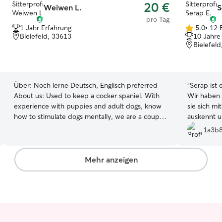
20 €
Weiwen L.
S
pro Tag
1 Jahr Erfahrung
5.0
•
12 
5.0
Bielefeld, 33613
10 Jahre
von
Bielefel
5
Sternen
Über:
Noch lerne Deutsch, Englisch preferred
“
Serap ist 
About us: Used to keep a cocker spaniel. With
Wir haben 
experience with puppies and adult dogs, know
sie sich m
how to stimulate dogs mentally, we are a couple
auskennt un
who both like play around with dogs. I can
richtige Anlaufstelle
1a3b
choose to work from home most of time, so I
weiterempf
have a flexible work schdule that can accomdate
taking care of your dog. Your dog won't be
Mehr anzeigen
staying alone in our place for sure. We live in an
apartment close to green areas, just outside the
balcony. We will take your dog for a walk every 2
or 3 hours.