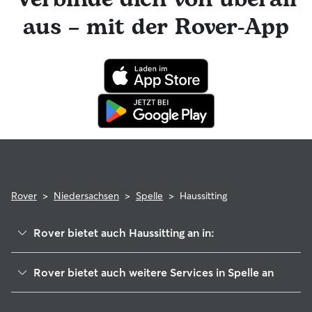
hat die Möglichkeit, professionelle tierärztliche Beratung in
aus – mit der Rover-App
Anspruch zu nehmen. Im seltenen Fall eines Problems
während der Buchung kannst du beruhigt sein, denn dein
Haustier profitiert von der Rover-Garantie, die die Kosten
für tierärztliche Behandlungen erstattet.
Rover
>
Niedersachsen
>
Spelle
>
Haussitting
Rover bietet auch Haussitting an in:
Emsbüren
Rover bietet auch weitere Services in Spelle an
Salzbergen
Haustierbetreuung in Spelle
Hopsten