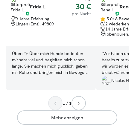
30 €
Frida L.
Rene 
pro Nacht
9 Jahre Erfahrung
5.0
•
8 Bewert
5.0
Lingen (Ems), 49809
2 wiederkehren
von
14 Jahre Erfah
5
Ibbenbüren, 4
Sternen
Über:
🐾 Über mich Hunde bedeuten
“
Wir haben unse
mir sehr viel und begleiten mich schon
bereits zum zwe
lange. Sie machen mich glücklich, geben
wir würden es je
mir Ruhe und bringen mich in Bewegung
bleibt während 
– besonders draußen in der Natur. Ich
uns im Haus, und
Nicolas H.
habe eigene Hunde, die aktuell in
Mal vollkommen 
Mexiko leben, und da ich sie sehr
aufgehoben. Er is
vermisse, freue ich mich umso mehr,
vertrauenswürdig
1 / 1
Zeit mit anderen Hunden zu verbringen.
zuverlässig. Unsere Tiere – Hund Charlie
🦴 Erfahrung Ich habe Erfahrung mit: •
und unsere beid
mehreren Hunden gleichzeitig •
Soda – haben ihn
Mehr anzeigen
adoptierten sowie ängstlichen und
geschlossen. Man
sensiblen Hunden • Hunden aller
und einfühlsam e