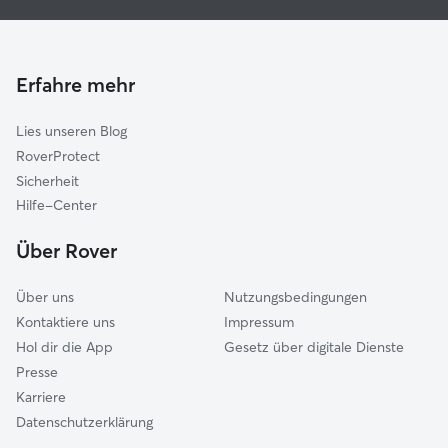
Hundesitter in Spelle
Freren
Hundekindergarten in Spelle
Lingen
Gassi-Service in Spelle
Rheine
Erfahre mehr
Katzensitter in Spelle
Hörstel
Lies unseren Blog
Schüttorf
RoverProtect
Lengerich
Sicherheit
Recke
Hilfe-Center
Neuenkirchen
Über Rover
Geeste
Über uns
Nutzungsbedingungen
Kontaktiere uns
Impressum
Hol dir die App
Gesetz über digitale Dienste
Presse
Karriere
Datenschutzerklärung