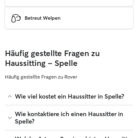
Betreut Welpen
Häufig gestellte Fragen zu
Haussitting – Spelle
Häufig gestellte Fragen zu Rover
Wie viel kostet ein Haussitter in Spelle?
Haussitter können ihre Preise bei Rover frei festlegen. Die
Wie kontaktiere ich einen Haussitter in
durchschnittlichen Kosten für einen Rover-Haussitter in
Spelle?
Spelle betragen seit August 2026 etwa 30 pro Nacht,
einschließlich der Servicegebühren von Rover. Der Preis
eines Haussitters kann sich auch ändern, wenn du deine
Wenn du zum ersten Mal nach einem Haussitter in Spelle