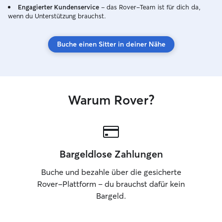
Engagierter Kundenservice
– das Rover-Team ist für dich da,
Aufmerksamkeit, Bewegung und Ruhe
wenn du Unterstützung brauchst.
bekommen. Ich betreue Hunde
überwiegend im Zuhause der Besitzer,
da sie sich dort am sichersten und
Buche einen Sitter in deiner Nähe
wohlsten fühlen. Ich halte mich
zuverlässig an alle Absprachen zu
Fütterung, Spaziergängen und Routinen
und gehe verantwortungsvoll mit dem
Zuhause um. Regelmäßige Updates und
Warum Rover?
Fotos sind für mich selbstverständlich.
Bargeldlose Zahlungen
Buche und bezahle über die gesicherte
Rover-Plattform – du brauchst dafür kein
Bargeld.