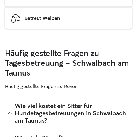
Betreut Welpen
Häufig gestellte Fragen zu
Tagesbetreuung – Schwalbach am
Taunus
Häufig gestellte Fragen zu Rover
Wie viel kostet ein Sitter für
Hundetagesbetreuungen in Schwalbach
am Taunus?
Sitter können ihre Preise bei Rover frei festlegen. Die