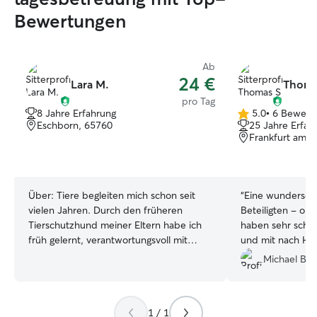
Bewertungen
Ab
24 €
Lara M.
Thoma
pro Tag
8 Jahre Erfahrung
5.0
•
6 Bewert
5.0
Eschborn, 65760
25 Jahre Erfah
von
Frankfurt am M
5
Sternen
Über:
Tiere begleiten mich schon seit
“
Eine wunderschö
vielen Jahren. Durch den früheren
Beteiligten - ob
Tierschutzhund meiner Eltern habe ich
haben sehr schö
früh gelernt, verantwortungsvoll mit
und mit nach Hau
Hunden umzugehen. Nach meinen
nach Wiederholu
Michael B.
Schulabschluss habe ich etwa ein Jahr
lang regelmäßig einen Labrador betreut
– mehrmals pro Woche bei
1 / 1
Spaziergängen und während des Urlaubs