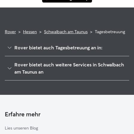
Rover
>
Hessen
>
Schwalbach am Taunus
>
Tagesbetreuung
Rover bietet auch Tagesbetreuung an in:
Sulzbach
Rover bietet auch weitere Services in Schwalbach
Bad Soden am Taunus
am Taunus an
Eschborn
Hundesitter in Schwalbach am Taunus
Steinbach
Haustierbetreuung in Schwalbach Am Taunus
Kronberg im Taunus
Housesitting in Schwalbach am Taunus
Liederbach am Taunus
Gassi-Service in Schwalbach am Taunus
Erfahre mehr
Königstein im Taunus
Katzensitter in Schwalbach am Taunus
Kelkheim
Lies unseren Blog
Oberursel