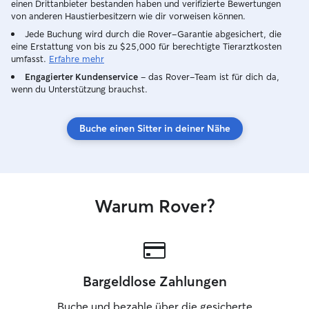
einen Drittanbieter bestanden haben und verifizierte Bewertungen
Gewohnheiten, Bedürfnisse und
von anderen Haustierbesitzern wie dir vorweisen können.
Wünsche ihres Hundes genau kenne und
Jede Buchung wird durch die Rover-Garantie abgesichert, die
mich daran orientieren kann. So kann ich
eine Erstattung von bis zu $25,000 für berechtigte Tierarztkosten
jedem Hund die Betreuung bieten, die
umfasst.
Erfahre mehr
am besten zu ihm passt. Bei
Engagierter Kundenservice
– das Rover-Team ist für dich da,
Spaziergängen achte ich auf eine sichere
wenn du Unterstützung brauchst.
Umgebung und lasse den Hund nur frei
laufen, wenn der Besitzer damit
einverstanden ist und ich weiß, dass ich
Buche einen Sitter in deiner Nähe
damit den Hund, mich und jedes andere
Lebewesen nicht gefährde.
Warum Rover?
Bargeldlose Zahlungen
Buche und bezahle über die gesicherte