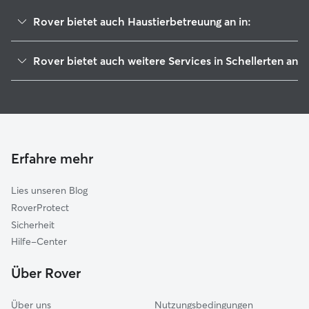
Rover bietet auch Haustierbetreuung an in:
Hohenhameln
Rover bietet auch weitere Services in Schellerten an
Söhlde
Housesitting in Schellerten
Harsum
Hundesitter in Schellerten
Ilsede
Hundekindergarten in Schellerten
Hildesheim
Gassi-Service in Schellerten
Holle
Erfahre mehr
Katzensitter in Schellerten
Algermissen
Lies unseren Blog
Giesen
RoverProtect
Lengede
Sicherheit
Baddeckenstedt
Hilfe-Center
Bad Salzdetfurth
Über Rover
Diekholzen
Über uns
Nutzungsbedingungen