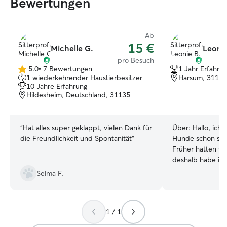
Bewertungen
Ab
15 €
Michelle G.
Leonie
pro Besuch
5.0
•
7 Bewertungen
1 Jahr Erfahru
5.0
1 wiederkehrender Haustierbesitzer
Harsum, 31177
von
10 Jahre Erfahrung
5
Hildesheim, Deutschland, 31135
Sternen
“
Hat alles super geklappt, vielen Dank für
Über:
Hallo, ich bin Leonie und liebe
die Freundlichkeit und Spontanität
”
Hunde schon seit
Früher hatten wi
deshalb habe ich
Erfahrung im Um
Selma F.
Leider erlauben 
keinen eigenen 
freue ich mich u
1 / 1
anderen Hunden 
verantwortungsbe