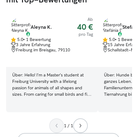
Ab
40 €
Aleyna K.
Stefán
pro Tag
5.0
•
1 Bewertung
5.0
•
1 Bewert
5.0
5.0
3 Jahre Erfahrung
15 Jahre Erfah
von
von
Freiburg im Breisgau, 79110
Schallstadt-M
5
5
Sternen
Sternen
Über:
Hello! I’m a Master’s student at
Über:
Hunde beg
Freiburg University with a lifelong
ganzes Leben. D
passion for animals of all shapes and
Familienunterne
sizes. From caring for small birds and fish
Tiernahrung bin i
in my childhood home to bonding with
aufgewachsen u
horses and sheeps. I’ve always felt a
Hunden war für 
deep connection with animals. I am like
Natürliches. Auß
a second mom for all my friends' dogs!
in mehreren Län
1 / 1
Whenever they travel, they trust me to
und dabei gelern
care for their furry kids as if they were
jede Fellnase is