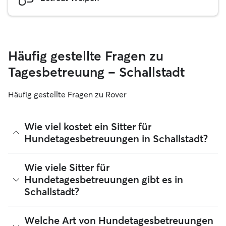
Häufig gestellte Fragen zu
Tagesbetreuung – Schallstadt
Häufig gestellte Fragen zu Rover
Wie viel kostet ein Sitter für
Hundetagesbetreuungen in Schallstadt?
Sitter können ihre Preise bei Rover frei festlegen. Die
Wie viele Sitter für
durchschnittlichen Kosten für einen Hundesitter für
Hundetagesbetreuungen gibt es in
Tagesbetreuungen bei Rover in Schallstadt betragen seit
Schallstadt?
August 2026 etwa 27 pro Tag, einschließlich der
Servicegebühren von Rover. Der Preis eines Sitters kann sich
auch ändern, wenn du deine Buchung an deine Bedürfnisse
Seit August 2026 bieten 36 Sitter Hundetagesbetreuungen
Welche Art von Hundetagesbetreuungen
und die deines Hundes anpasst.