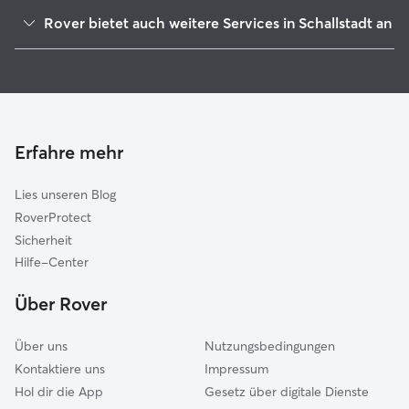
Hexental
Rover bietet auch weitere Services in Schallstadt an
Ehrenkirchen
Hundesitter in Schallstadt
Freiburg im Breisgau
Haustierbetreuung in Schallstadt
Bad Krozingen
Housesitting in Schallstadt
Staufen-Münstertal
Gassi-Service in Schallstadt
March-Umkirch
Erfahre mehr
Katzensitter in Schallstadt
Heitersheim
Lies unseren Blog
Gundelfingen
RoverProtect
Kaiserstuhl-Tuniberg
Sicherheit
Breisach am Rhein
Hilfe-Center
Denzlingen-Vörstetten-Reute
Über Rover
Dreisamtal
Über uns
Nutzungsbedingungen
Kontaktiere uns
Impressum
Hol dir die App
Gesetz über digitale Dienste