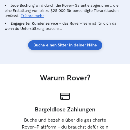
for a walk twice a day. If the weather is
gehört für mich s
Jede Buchung wird durch die Rover-Garantie abgesichert, die
nice, sometimes we go out three times.
🐾 Bei mir richtet sich die Betreuung
eine Erstattung von bis zu $25,000 für berechtigte Tierarztkosten
We usually walk in parks, or they come
immer nach den i
umfasst.
Erfahre mehr
with me everywhere while I’m running
Bedürfnissen de
Engagierter Kundenservice
– das Rover-Team ist für dich da,
my daily errands. I almost never leave
Hunde brauchen 
wenn du Unterstützung brauchst.
them alone at home. i live in seepark so
Kuschelzeit, and
having fun is easy for me and my cute
lange Spaziergän
guests and i always send you videos and
spielen oder im 
Buche einen Sitter in deiner Nähe
pictures during the day
Entdeckungstour
gerne an den Cha
jedes Hundes an
jede neue Fellna
Persönlichkeit. 
Warum Rover?
ich offen!
Bargeldlose Zahlungen
Buche und bezahle über die gesicherte
Rover-Plattform – du brauchst dafür kein