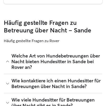
Häufig gestellte Fragen zu
Betreuung über Nacht – Sande
Häufig gestellte Fragen zu Rover
Welche Art von Hundebetreuungen über
Nacht bieten Hundesitter in Sande bei
Rover an?
Mit Rover findest du ganz leicht Hundesitter für
Wie kontaktiere ich einen Hundesitter für
Betreuungen über Nacht in Sande, die sich in ihrem
Betreuungen über Nacht in Sande?
Zuhause liebevoll um deinen Hund kümmern. Die
verifizierten 5-Sterne-Sitter, die du bei Rover findest,
nehmen deinen Hund bei sich zu Hause auf, wenn du
Wenn du zum ersten Mal nach einem Hundesitter für
Wie viele Hundesitter für Betreuungen
unterwegs bist ‑ egal, ob es nur für ein Wochenende oder
Betreuungen über Nacht in Sande suchst, besuche das
über Nacht gibt es in Sande?
länger ist. Hundesitter für Hundebetreuungen über Nacht