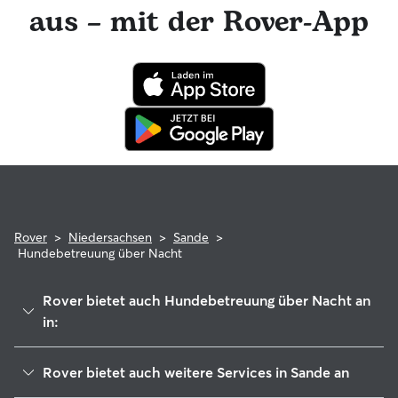
Rover ist für dich da und dein Hundesitter hat die
aus – mit der Rover-App
Möglichkeit, professionelle tierärztliche Beratung in
Anspruch zu nehmen. Im seltenen Fall eines Problems
während der Buchung kannst du beruhigt sein, denn dein
Haustier profitiert von der Rover-Garantie, die die Kosten
für tierärztliche Behandlungen erstattet.
Rover
>
Niedersachsen
>
Sande
>
Hundebetreuung über Nacht
Rover bietet auch Hundebetreuung über Nacht an
in:
Schortens
Rover bietet auch weitere Services in Sande an
Wilhelmshaven