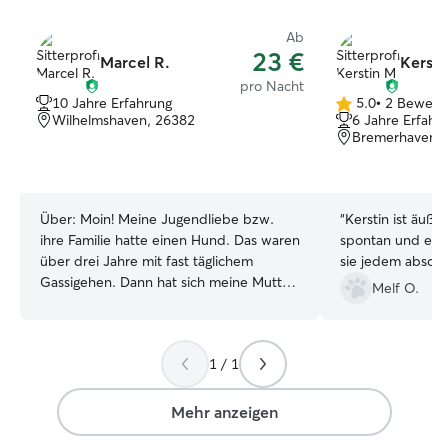
Ab
23 €
Marcel R.
Kersti
pro Nacht
10 Jahre Erfahrung
5.0
•
2 Bewert
5.0
Wilhelmshaven, 26382
6 Jahre Erfahr
von
Bremerhaven,
5
Sternen
Über:
Moin! Meine Jugendliebe bzw.
“
Kerstin ist äußer
ihre Familie hatte einen Hund. Das waren
spontan und extr
über drei Jahre mit fast täglichem
sie jedem absol
Gassigehen. Dann hat sich meine Mutter
Melf O.
einen Chihuahua geholt, “leider” war
aber zuerst ich seine Bezugsperson.
Zum Glück hat der Kleine mich aber
1 / 1
nach und nach wiedererkannt, als wir
uns dann nach über drei Jahren
(temporär hunderte Kilometer entfernt
Mehr anzeigen
gewohnt) wiedergesehen haben. Wann