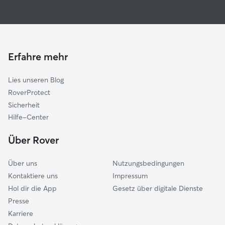
Haustierbetreuung in Sande
Zetel
Housesitting in Sande
Bockhorn
Hundekindergarten in Sande
Jever
Gassi-Service in Sande
Varel
Erfahre mehr
Katzensitter in Sande
Dunum
Lies unseren Blog
Stedesdorf
RoverProtect
Westerstede
Sicherheit
Wiefelstede
Hilfe-Center
Butjadingen
Über Rover
Nordenham
Über uns
Nutzungsbedingungen
Kontaktiere uns
Impressum
Hol dir die App
Gesetz über digitale Dienste
Presse
Karriere