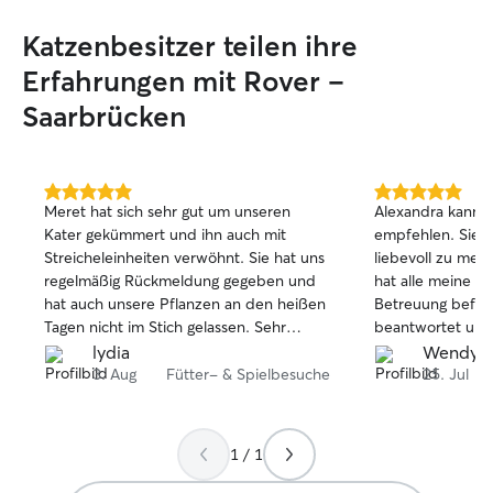
Katzenbesitzer teilen ihre
Erfahrungen mit Rover –
Saarbrücken
5.0
5.0
Meret hat sich sehr gut um unseren
Alexandra kann 
von
von
Kater gekümmert und ihn auch mit
empfehlen. Sie war sehr freundlich und
5
5
Streicheleinheiten verwöhnt. Sie hat uns
liebevoll zu mei
Sternen
Sternen
regelmäßig Rückmeldung gegeben und
hat alle meine A
hat auch unsere Pflanzen an den heißen
Betreuung befol
Tagen nicht im Stich gelassen. Sehr
beantwortet und 
zuverlässig! Vielen Dank für alles.
kurzes Update ü
lydia
Wendy C
Katzen geschick
3. Aug
Fütter- & Spielbesuche
25. Jul
Urlaubs konnte i
und ihrem Service
würde sie jederz
1 / 1