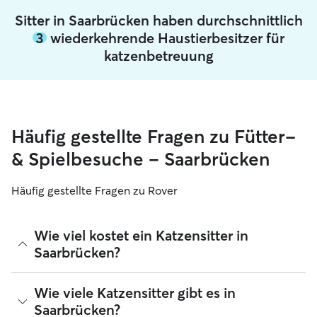
Sitter in Saarbrücken haben durchschnittlich
3
wiederkehrende Haustierbesitzer für
katzenbetreuung
Häufig gestellte Fragen zu Fütter-
& Spielbesuche – Saarbrücken
Häufig gestellte Fragen zu Rover
Wie viel kostet ein Katzensitter in
Saarbrücken?
Katzensitter können ihre Preise bei Rover frei festlegen. Die
Wie viele Katzensitter gibt es in
durchschnittlichen Kosten für einen Rover-Katzensitter in
Saarbrücken?
Saarbrücken betragen seit August 2026 etwa 16 pro Nacht,