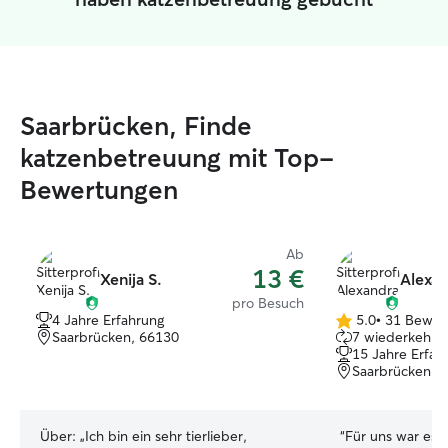
Saarbrücken, Finde
katzenbetreuung mit Top-
Bewertungen
Ab
13 €
Xenija S.
Alexan
pro Besuch
4 Jahre Erfahrung
5.0
•
31 Bewer
5.0
Saarbrücken, 66130
7 wiederkehren
von
15 Jahre Erfah
5
Saarbrücken, 
Sternen
Über:
„Ich bin ein sehr tierlieber,
“
Für uns war es d