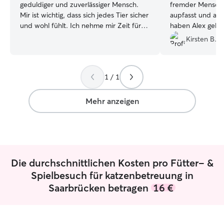
geduldiger und zuverlässiger Mensch.
fremder Mensch 
Mir ist wichtig, dass sich jedes Tier sicher
aupfasst und alle
und wohl fühlt. Ich nehme mir Zeit für
haben Alex gelie
Spaziergänge, Beschäftigung und
regelmäßige Upda
Kirsten B.
liebevolle Betreuung.“ Ich kann
bekommen. Könn
regelmäßige Besuche einplanen und
weiterempfehlen 
mich zuverlässig um Futter, Wasser,
1 / 1
Sauberkeit und Beschäftigung kümmern.
Die Zeiten können flexibel
abgesprochen werden. In meinem
Mehr anzeigen
Zuhause achte ich auf eine sichere und
ruhige Umgebung, in der sich Haustiere
wohlfühlen können. Ich passe die
Betreuung an die Bedürfnisse des Tieres
an und sorge für ausreichend
Die durchschnittlichen Kosten pro Fütter- &
Aufmerksamkeit, Ruhe und
Beschäftigung.
Spielbesuch für katzenbetreuung in
Saarbrücken betragen
16 €