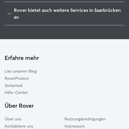
Sulzbach
Rover bietet auch weitere Services in Saarbrücken
Völklingen
an
Kleinblittersdorf
Hundesitter in Saarbrücken
Riegelsberg
Haustierbetreuung in Saarbrücken
St. Ingbert
Housesitting in Saarbrücken
Püttlingen
Hundekindergarten in Saarbrücken
Erfahre mehr
Quierschied
Gassi-Service in Saarbrücken
Friedrichsthal
Lies unseren Blog
Heusweiler
RoverProtect
Großrosseln
Sicherheit
Spiesen-Elversberg
Hilfe-Center
Mandelbachtal
Über Rover
Über uns
Nutzungsbedingungen
Kontaktiere uns
Impressum