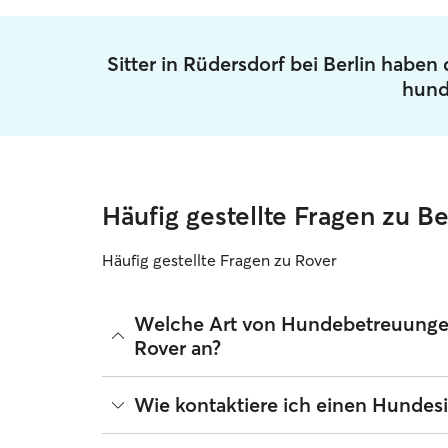
Sitter in Rüdersdorf bei Berlin haben
hund
Häufig gestellte Fragen zu B
Häufig gestellte Fragen zu Rover
Welche Art von Hundebetreuungen 
Rover an?
Mit Rover findest du ganz leicht Hundesitter für 
Wie kontaktiere ich einen Hundesi
um deinen Hund kümmern. Die verifizierten 5-Ste
wenn du unterwegs bist ‑ egal, ob es nur für ei