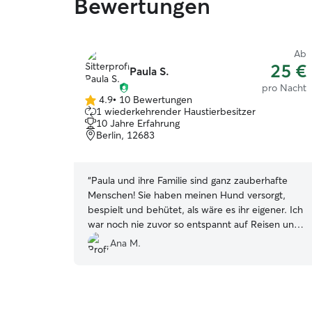
Bewertungen
Ab
25 €
Paula S.
pro Nacht
4.9
•
10 Bewertungen
4.9
1 wiederkehrender Haustierbesitzer
von
10 Jahre Erfahrung
5
Berlin, 12683
Sternen
“
Paula und ihre Familie sind ganz zauberhafte
Menschen! Sie haben meinen Hund versorgt,
bespielt und behütet, als wäre es ihr eigener. Ich
war noch nie zuvor so entspannt auf Reisen und
werde sie auf jeden Fall als erste fragen, wenn
Ana M.
ich mal wieder liebevolle Hundesitter brauche.
Vielen lieben Dank noch einmal!
”