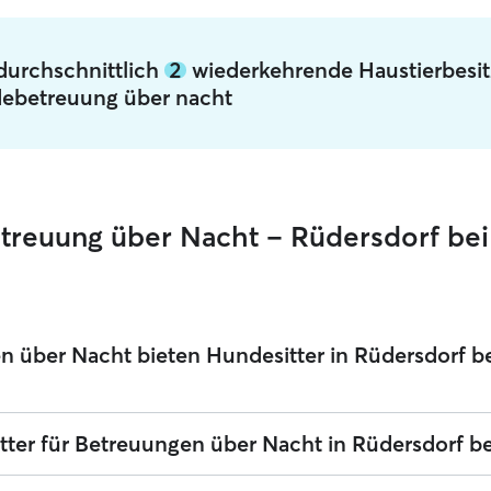
 durchschnittlich
2
wiederkehrende Haustierbesit
ebetreuung über nacht
etreuung über Nacht – Rüdersdorf bei
über Nacht bieten Hundesitter in Rüdersdorf bei
Betreuungen über Nacht in Rüdersdorf bei Berlin, die sich in ihrem Zuha
tter für Betreuungen über Nacht in Rüdersdorf bei
rne-Sitter, die du bei Rover findest, nehmen deinen Hund bei sich zu
n Wochenende oder länger ist. Hundesitter für Hundebetreuungen über