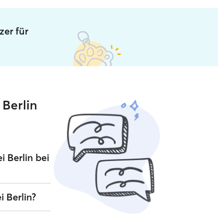
zer für
 Berlin
 Berlin bei
use liebevoll
 Berlin?
 Hause auf,
 Nacht eignen