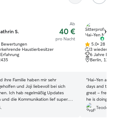
Ab
40 €
athrin S.
Hai-Yen N.
pro Nacht
 Bewertungen
5.0
•
28 Bewertungen
5.0
rkehrende Haustierbesitzer
3 wiederkehrende Haust
von
 Erfahrung
6 Jahre Erfahrung
5
12435
Berlin, 12487
Sternen
d ihre Familie haben mir sehr
“
Hai-Yen and her husband t
 geholfen und Joji liebevoll bei sich
days and the communicati
en. Ich hab regelmäßig Updates
great - frequent updates 
nd die Kommunikation lief super.
he is doing. Additionally, 
ns, jederzeit wieder 😊❤️
”
his confidence around oth
S.
Teodora G.
attached few times when 
were playing with each ot
husband are super friendly 
only recommend leaving you