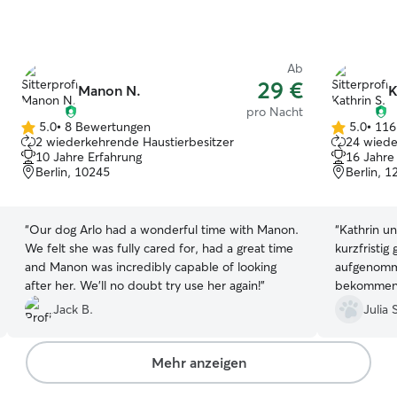
Ab
29 €
Manon N.
K
pro Nacht
5.0
•
8 Bewertungen
5.0
•
116
5.0
5.0
2 wiederkehrende Haustierbesitzer
24 wiede
von
von
10 Jahre Erfahrung
16 Jahre
5
5
Berlin, 10245
Berlin, 
Sternen
Sternen
“
Our dog Arlo had a wonderful time with Manon.
“
Kathrin un
We felt she was fully cared for, had a great time
kurzfristig
and Manon was incredibly capable of looking
aufgenomm
after her. We'll no doubt try use her again!
”
bekommen u
Alles beste
Jack B.
Julia 
Mehr anzeigen