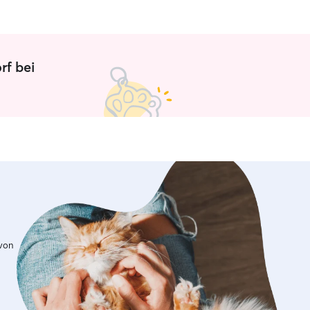
are away. Thank you guys!!
rf bei
 von