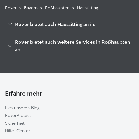
Rover
>
Bayern
>
Roßhaupten
>
Haussitting
Rover bietet auch Haussitting an in:
Schwangau
Rover bietet auch weitere Services in Roßhaupten
Halblech
an
Füssen
Hundesitter in Roßhaupten
Seeg
Tierbetreuung in Roßhaupten
Lechbruck am See
Hundekindergarten in Roßhaupten
Pfronten
Gassi-Service in Roßhaupten
Erfahre mehr
Steingaden
Katzensitter in Roßhaupten
Stötten am Auerberg
Lies unseren Blog
Nesselwang
RoverProtect
Marktoberdorf
Sicherheit
Oy-Mittelberg
Hilfe-Center