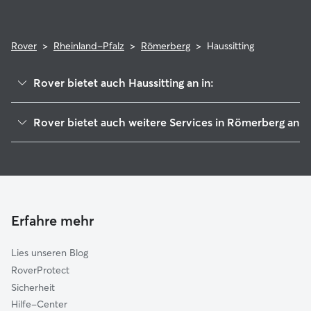
Rover
>
Rheinland-Pfalz
>
Römerberg
>
Haussitting
Rover bietet auch Haussitting an in:
Dudenhofen
Rover bietet auch weitere Services in Römerberg an
Philippsburg
Hundesitter in Römerberg
Lingenfeld
Haustierbetreuung in Römerberg
Waghäusel
Hundekindergarten in Römerberg
Hockenheim
Gassi-Service in Römerberg
Schifferstadt
Erfahre mehr
Katzensitter in Römerberg
Waldsee
Lies unseren Blog
Böhl-Iggelheim
RoverProtect
Ketsch
Sicherheit
Haßloch
Hilfe-Center