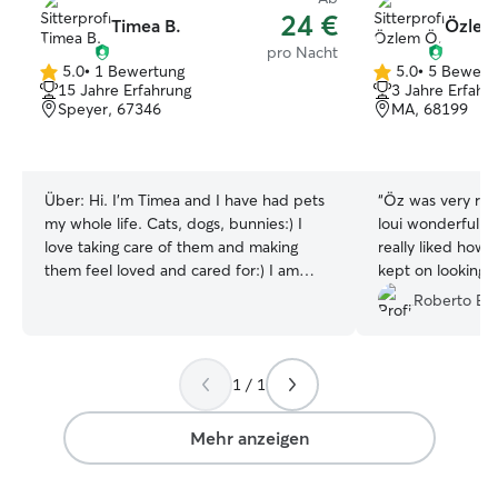
24 €
Timea B.
Özlem
pro Nacht
5.0
•
1 Bewertung
5.0
•
5 Bewert
5.0
5.0
15 Jahre Erfahrung
3 Jahre Erfahr
von
von
Speyer, 67346
MA, 68199
5
5
Sternen
Sternen
Über:
Hi. I’m Timea and I have had pets
“
Öz was very res
my whole life. Cats, dogs, bunnies:) I
loui wonderfully
love taking care of them and making
really liked how 
them feel loved and cared for:) I am
kept on looking 
currently working part time so I do have
gone. We highly
Roberto E.
somewhat more time and flexibility to do
need a dog sitter
things on the side, and since I love
animals.. well, I don’t think or consider
1 / 1
pet sitting as a job for me, more of a
hobby than I can enjoy:) I am living in an
apartment complex, with an access to a
Mehr anzeigen
garden, and have cats that can make a
greater companion to you fur babies,