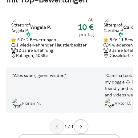
Ab
10 €
Angela P.
Caroli
pro Tag
5.0
•
2 Bewertungen
5.0
•
11 Bewer
5.0
5.0
1 wiederkehrender Haustierbesitzer
4 wiederkehren
von
von
12 Jahre Erfahrung
8 Jahre Erfahr
5
5
Ratingen, 40885
Düsseldorf, 40
Sternen
Sternen
“
Alles super, gerne wieder.
”
“
Carolina took th
my doggie 🐶 Co
friendly and easy
and videos were 
recommended!
”
Florian N.
Viktor D.
1 / 1