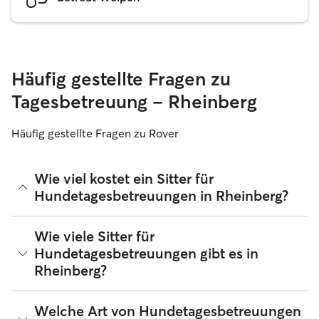
Häufig gestellte Fragen zu
Tagesbetreuung – Rheinberg
Häufig gestellte Fragen zu Rover
Wie viel kostet ein Sitter für
Hundetagesbetreuungen in Rheinberg?
Sitter können ihre Preise bei Rover frei festlegen. Die
Wie viele Sitter für
durchschnittlichen Kosten für einen Hundesitter für
Hundetagesbetreuungen gibt es in
Tagesbetreuungen bei Rover in Rheinberg betragen seit
Rheinberg?
August 2026 etwa 25 pro Tag, einschließlich der
Servicegebühren von Rover. Der Preis eines Sitters kann sich
auch ändern, wenn du deine Buchung an deine Bedürfnisse
Seit August 2026 bieten 260 Sitter Hundetagesbetreuungen
Welche Art von Hundetagesbetreuungen
und die deines Hundes anpasst.