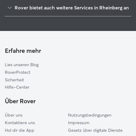
Kamp-Lintfort
Rover bietet auch weitere Services in Rheinberg an
Alpen
Hundesitter in Rheinberg
Neukirchen-Vluyn
Haustierbetreuung in Rheinberg
Voerde
Housesitting in Rheinberg
Moers
Gassi-Service in Rheinberg
Dinslaken
Erfahre mehr
Katzensitter in Rheinberg
Issum
Lies unseren Blog
Rheurdt
RoverProtect
Wesel
Sicherheit
Xanten
Hilfe-Center
Duisburg
Über Rover
Hünxe
Über uns
Nutzungsbedingungen
Kontaktiere uns
Impressum
Hol dir die App
Gesetz über digitale Dienste