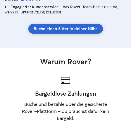
Vollzeit und würde meine Arbeitszeit
Engagierter Kundenservice
– das Rover-Team ist für dich da,
oder Home Office an die Betreuung
wenn du Unterstützung brauchst.
anpassen. Zeitnahe Anfragen sind daher
erwünscht, um es besser einzuplanen
Buche einen Sitter in deiner Nähe
und abzustimmen. Da ich eine ältere
Seniorin habe, die ungern ihr Revier mit
anderen Vierbeiner teilt, bevorzuge ich
das Sitting bei Ihnen/dir zuhause.
Ansonsten haben wir einen Garten :)
Warum Rover?
Bargeldlose Zahlungen
Buche und bezahle über die gesicherte
Rover-Plattform – du brauchst dafür kein
Bargeld.