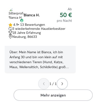
Ab
50 €
Bianca H.
pro Nacht
4.9
•
13 Bewertungen
4.9
3 wiederkehrende Haustierbesitzer
von
18 Jahre Erfahrung
5
Neuburg, 86633
Sternen
Über:
Mein Name ist Bianca, ich bin
Anfang 30 und bin von klein auf mit
verschiedenen Tieren (Hund, Katze,
Maus, Wellensittich, Schildkröte) groß
geworden. Mit großen Hunden habe ich
kein Problem, da wir selber einen
Doberman, Schäferhund, Leonberger
1 / 1
und Dackel im Laufe der Kindheit und
Jugend hatten :) ich wohne seit ca 2
Mehr anzeigen
Jahren in Neuburg und ich selber habe
eine 15 Jahre Katze zuhause und kann