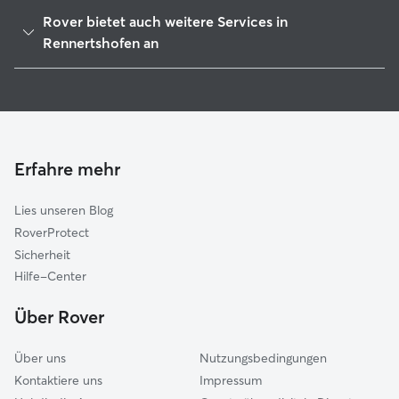
Oberhausen
Rover bietet auch weitere Services in
Burgheim
Rennertshofen an
Wellheim
Hundesitter in Rennertshofen
Marxheim
Haustierbetreuung in Rennertshofen
Neuburg an der Donau
Hundekindergarten in Rennertshofen
Rain (Donau-Ries)
Gassi-Service in Rennertshofen
Erfahre mehr
Monheim
Katzensitter in Rennertshofen
Ehekirchen
Lies unseren Blog
Nassenfels
RoverProtect
Königsmoos
Sicherheit
Oberndorf am Lech
Hilfe-Center
Kaisheim
Über Rover
Über uns
Nutzungsbedingungen
Kontaktiere uns
Impressum