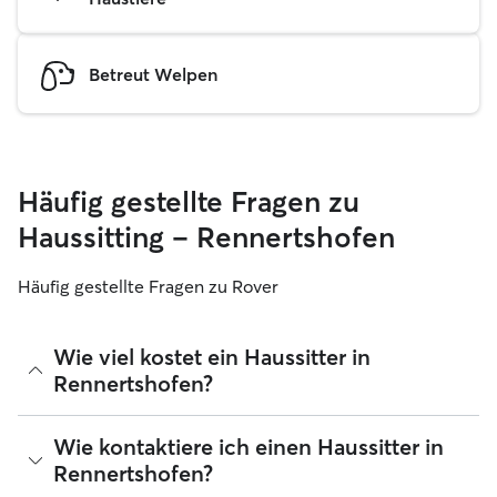
Betreut Welpen
Häufig gestellte Fragen zu
Haussitting – Rennertshofen
Häufig gestellte Fragen zu Rover
Wie viel kostet ein Haussitter in
Rennertshofen?
Haussitter können ihre Preise bei Rover frei festlegen. Die
Wie kontaktiere ich einen Haussitter in
durchschnittlichen Kosten für einen Rover-Haussitter in
Rennertshofen?
Rennertshofen betragen seit August 2026 etwa 30 pro