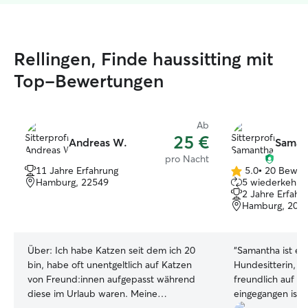
Rellingen, Finde haussitting mit
Top-Bewertungen
Ab
25 €
Andreas W.
Saman
pro Nacht
11 Jahre Erfahrung
5.0
•
20 Bewer
5.0
Hamburg, 22549
5 wiederkehren
von
2 Jahre Erfahr
5
Hamburg, 202
Sternen
Über:
Ich habe Katzen seit dem ich 20
“
Samantha ist ein
bin, habe oft unentgeltlich auf Katzen
Hundesitterin, d
von Freund:innen aufgepasst während
freundlich auf a
diese im Urlaub waren. Meine
eingegangen ist. 