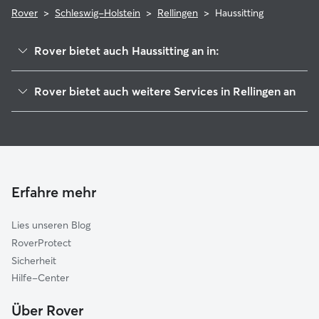
Rover
>
Schleswig-Holstein
>
Rellingen
>
Haussitting
Rover bietet auch Haussitting an in:
Halstenbek
Rover bietet auch weitere Services in Rellingen an
Pinneberg
Hundesitter in Rellingen
Pinnau
Haustierbetreuung in Rellingen
Schenefeld (Pinneberg)
Hundekindergarten in Rellingen
Quickborn
Gassi-Service in Rellingen
Norderstedt
Erfahre mehr
Katzensitter in Rellingen
Wedel
Lies unseren Blog
Moorrege
RoverProtect
Rantzau
Sicherheit
Ellerau
Hilfe-Center
Hamburg
Über Rover
Haseldorf