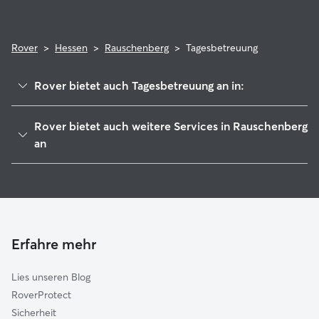
Rover
>
Hessen
>
Rauschenberg
>
Tagesbetreuung
Rover bietet auch Tagesbetreuung an in:
Kirchhain
Rover bietet auch weitere Services in Rauschenberg
Stadtallendorf
an
Amöneburg
Hundesitter in Rauschenberg
Cölbe
Haustierbetreuung in Rauschenberg
Wetter
Housesitting in Rauschenberg
Ebsdorfergrund
Gassi-Service in Rauschenberg
Erfahre mehr
Münchhausen
Katzensitter in Rauschenberg
Homberg (Vogelsbergkreis)
Lies unseren Blog
Lahntal
RoverProtect
Weimar
Sicherheit