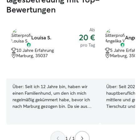
Bewertungen
Ab
20 €
Louisa S.
Angeli
pro Tag
10 Jahre Erfahrung
5 Jahre Erfahr
Marburg, 35037
Marburg, 3504
Über:
Seit ich 12 Jahre bin, haben wir
Über:
Seit 2021 
einen Familienhund, um den ich mich
hauptberuflich se
regelmäßig gekümmert habe, bevor ich
mittlere und gr
nach Marburg gezogen bin. Da sie aus
Tierschutz und d
dem Tierschutz kommt, hat sie super viel
Rudel. Die Betre
Angst vor vielen Sachen, weswegen ich
ausschließlich 
bereits viel Erfahrung mit ängstlichen
der Tiere statt, 
Hunden sammeln konnte. Momentan
deutschlandweit
1 / 1
studiere ich Lehramt in den Endzügen.
Sachkundenachw