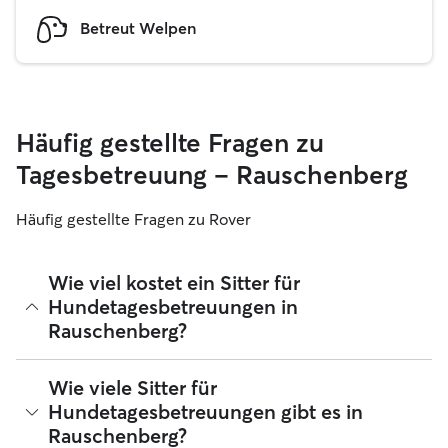
Betreut Welpen
Häufig gestellte Fragen zu
Tagesbetreuung – Rauschenberg
Häufig gestellte Fragen zu Rover
Wie viel kostet ein Sitter für
Hundetagesbetreuungen in
Rauschenberg?
Sitter können ihre Preise bei Rover frei festlegen. Die
Wie viele Sitter für
durchschnittlichen Kosten für einen Hundesitter für
Hundetagesbetreuungen gibt es in
Tagesbetreuungen bei Rover in Rauschenberg betragen seit
Rauschenberg?
August 2026 etwa 20 pro Tag, einschließlich der