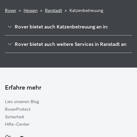
Rover
>
Hessen
>
Ranstadt
>
Katzenbetreuung
Rover bietet auch Katzenbetreuung an in:
Glauburg
Rover bietet auch weitere Services in Ranstadt an
Ortenberg
Hundesitter in Ranstadt
Florstadt
Housesitting in Ranstadt
Nidda
Haustierbetreuung in Ranstadt
Altenstadt
Hundekindergarten in Ranstadt
Limeshain
Erfahre mehr
Gassi-Service in Ranstadt
Büdingen
Lies unseren Blog
Niddatal
RoverProtect
Hungen
Sicherheit
Ronneburg
Hilfe-Center
Nidderau