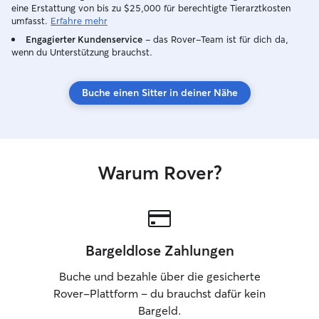
eine Erstattung von bis zu $25,000 für berechtigte Tierarztkosten
ihrer vertrauten Umgebung bleiben
umfasst.
Erfahre mehr
können (und die Katze meiner
Engagierter Kundenservice
– das Rover-Team ist für dich da,
Mitbewohnerin leider keine anderen
wenn du Unterstützung brauchst.
Katzen als Gäste duldet). Dabei achte
ich auf die individuellen Bedürfnisse
jeder Katze, sorge für frisches Futter
Buche einen Sitter in deiner Nähe
und Wasser, reinige die Katzentoilette
und schenke viel Aufmerksamkeit, Spiel
und Zuwendung. Zuverlässigkeit und ein
respektvoller Umgang mit Ihrem Zuhause
sind für mich selbstverständlich.
Warum Rover?
Während Ihrer Abwesenheit halte ich Sie
gerne mit Updates und Fotos auf dem
Laufenden, damit Sie Ihre Katze in guten
Händen wissen.
Bargeldlose Zahlungen
Buche und bezahle über die gesicherte
Rover-Plattform – du brauchst dafür kein
Bargeld.