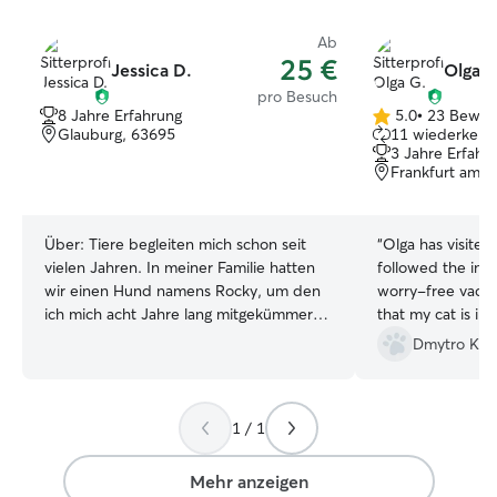
Ab
25 €
Jessica D.
Olga G
pro Besuch
8 Jahre Erfahrung
5.0
•
23 Bewer
5.0
Glauburg, 63695
11 wiederkehre
von
3 Jahre Erfahr
5
Frankfurt am M
Sternen
Über:
Tiere begleiten mich schon seit
“
Olga has visited
vielen Jahren. In meiner Familie hatten
followed the inst
wir einen Hund namens Rocky, um den
worry-free vacat
ich mich acht Jahre lang mitgekümmert
that my cat is i
habe. Rocky ist heute 13 Jahre alt und
for your cooperat
Dmytro K.
hat mir viel über den
verantwortungsvollen Umgang mit
Haustieren beigebracht. Aktuell lebe ich
1 / 1
in einer Wohngemeinschaft mit einer
Freundin und ihrer Katze Elli. Seit etwa
einem Jahr kümmere ich mich
Mehr anzeigen