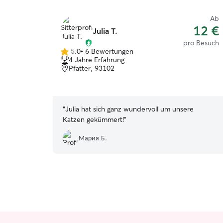
Ab
12 €
Julia T.
pro Besuch
5.0
•
6 Bewertungen
5.0
4 Jahre Erfahrung
von
Pfatter, 93102
5
Sternen
“
Julia hat sich ganz wundervoll um unsere
Katzen gekümmert!
”
Мария Б.