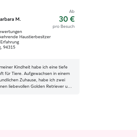
Ab
30 €
arbara M.
pro Besuch
ewertungen
kehrende Haustierbesitzer
 Erfahrung
g, 94315
 meiner Kindheit habe ich eine tiefe
ft für Tiere. Aufgewachsen in einem
eundlichen Zuhause, habe ich zwei
nen liebevollen Golden Retriever und
ielten Labrador, dein ich selbst
be. Wir hatten auch drei Katzen: eine
 Bengal-Katze, eine majestätische
 und eine adoptierte Katze.
 betreue ich bis heute mein eigenes
, wie man Tiere richtig pflegt und