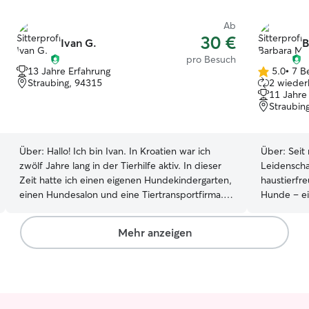
Ab
30 €
Ivan G.
B
pro Besuch
13 Jahre Erfahrung
5.0
•
7 B
5.0
Straubing, 94315
2 wieder
von
11 Jahre
5
Straubin
Sternen
Über:
Hallo! Ich bin Ivan. In Kroatien war ich
Über:
Seit
zwölf Jahre lang in der Tierhilfe aktiv. In dieser
Leidenscha
Zeit hatte ich einen eigenen Hundekindergarten,
haustierfr
einen Hundesalon und eine Tiertransportfirma.
Hunde – ei
Außerdem war ich als Tierverhaltensberater
einen versp
tätig. Ich habe eng mit Tierärzten
erzogen ha
Mehr anzeigen
zusammengearbeitet und viel Erfahrung darin,
neugierige
verschiedenen Tierarten passende Therapien
Maine Coon
und Pflegebehandlungen zu geben. Ich lebe seit
Zusätzlich
drei Jahren in Deutschland – und ein Jahr davon
Pferd. Diese langjährigen Erfahrungen haben mir
habe ich hier auch Katzen betreut. Tiere waren
beigebracht