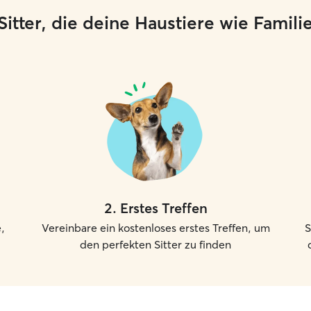
Spielen und
e Sitter, die deine Haustiere wie Famil
alle benöti
und Futter bereit
Outdoor-Ak
und hunde
durchgeführt. Ich freue mich da
Haustiere 
bestmöglic
2
.
Erstes Treffen
,
Vereinbare ein kostenloses erstes Treffen, um
S
den perfekten Sitter zu finden