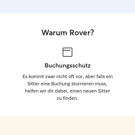
Sicherheits- und Erfahrungsperspektive: Ich
Sicherheit 
habe selbst ein Tierheim mit rund 30 Hunden
Stunden un
geleitet und einen Hundekindergarten mit
dass sie si
Gruppen von 5–8 Hunden geführt. Sicherheit,
Die Hunde
Wohlbefinden und das richtige Management von
spazieren 
Warum Rover?
Tieren sind für mich selbstverständlich und
oder spiel
gehören zu meinem beruflichen Alltag seit vielen
geben☺️ Vertrauen Ich verstehe, dass Ihr
Jahren.
Haustier ei
ich mir die
aufzubauen
Buchungsschutz
den Zustand
damit Sie s
Es kommt zwar nicht oft vor, aber falls ein
klare und 
Sitter eine Buchung stornieren muss,
sicher, da
helfen wir dir dabei, einen neuen Sitter
Liebling geht. Umgebung Ich sorge d
zu finden.
die Umgeb
auch in Ih
Ihr Haustie
mich an di
um Ihrem T
meiner Woh