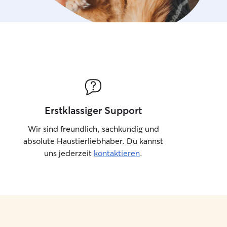
Ich lasse Ihre Haustiere höchstens drei
beaufsichtigt, um sicherzustellen,
ch nie allein oder vernachlässigt fühlen.
 dürfen immer durchs ganze Haus
und ich werde mit ihnen kuscheln
en, je machen welche Zeichen sie mir
n Familienmitglied ist, daher nehme
 Zeit, eine Beziehung zu ihm
. Ich informiere Sie regelmäßig über
Erstklassiger Support
 und die Aktivitäten Ihres Tieres,
ich stets sicher fühlen können. Durch
Wir sind freundlich, sachkundig und
offene Kommunikation stelle ich
absolute Haustierliebhaber. Du kannst
ss Sie immer wissen, wie es Ihrem
uns jederzeit
kontaktieren
.
afür, dass
ung sowohl in meinem Zuhause als
rem Zuhause sicher und gemütlich für
r ist. Bei Ihnen zu Hause halte ich
e gewohnten Routinen und Regeln,
ier den Übergang zu erleichtern. In
nung gibt es genügend Platz zum