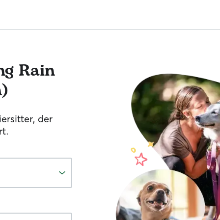
ng
Rain
)
ersitter, der
t.