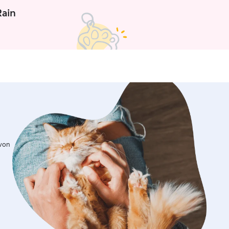
nisse versteht. Als Tiersitterin möchte
Rain
Kenntnisse weitergeben. Ich biete
flege, Spaziergänge, Spielstunden und
. Meine Motivation als
n ist meine Liebe zu Tieren und der
nen die bestmögliche Betreuung zu
 freue mich darauf, Ihre Haustiere
rnen und ihnen ein liebevolles
zu bieten. Hallo, ich bin
d freue mich, Ihre Haustiere
 dürfen. Ihre Tiere lasse ich
drei Stunden unbeaufsichtigt, um
llen, dass sie sich nie allein oder
. Wenn Sie einen Hund
 von
nge ich ihn gerne zu meinem Pferd,
h damit wohlfühlt. Alternativ kann Ihr
während dieser Zeit zu Hause
 Umgebung für Ihre Haustiere zu
ährend Sie nicht da sind. Ich freue
f, Ihre Tiere kennenzulernen und
 bestmögliche Betreuung zu bieten.