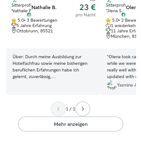
23 €
Nathalie B.
Olena 
pro Nacht
5.0
•
3 Bewertungen
5.0
•
2 Bewert
5.0
5.0
5 Jahre Erfahrung
1 wiederkehren
von
von
Ottobrunn, 85521
11 Jahre Erfah
5
5
München, 818
Sternen
Sternen
Über:
Durch meine Ausbildung zur
“
Olena took care
Hotelfachfrau sowie meine bisherigen
while we were a
beruflichen Erfahrungen habe ich
really well with 
gelernt, zuverlässig,
updated with me
verantwortungsbewusst und
replies quickly, a
Yasmine A.
serviceorientiert zu arbeiten. Diese
would definitel
Eigenschaften bringe ich
selbstverständlich auch in die Betreuung
1 / 1
von Tieren ein. Mir ist es wichtig, dass
sich Tiere in meiner Obhut wohl und
sicher fühlen und ihre individuellen
Mehr anzeigen
Bedürfnisse berücksichtigt werden. Ich
bin körperlich aktiv, zeitlich flexibel und