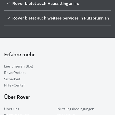
Rover bietet auch Haussitting an in:
Grasbrunn
Rover bietet auch weitere Services in Putzbrunn an
Hohenbrunn
Hundesitter in Putzbrunn
Neubiberg
Haustierbetreuung in Putzbrunn
Haar
Hundekindergarten in Putzbrunn
Ottobrunn
Gassi-Service in Putzbrunn
Vaterstetten
Erfahre mehr
Katzensitter in Putzbrunn
Höhenkirchen-Siegertsbrunn
Lies unseren Blog
Taufkirchen
RoverProtect
Unterhaching
Sicherheit
Brunnthal
Hilfe-Center
Zorneding
Über Rover
Aschheim
Über uns
Nutzungsbedingungen