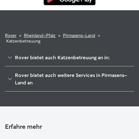
Rover
>
Rheinland-Pfalz
>
Pirmasens-Land
>
Katzenbetreuung
Rover bietet auch Katzenbetreuung an in:
Pirmasens
Rover bietet auch weitere Services in Pirmasens-
Zweibrücken-Land
Land an
Rodalben
Hundesitter in Pirmasens-Land
Waldfischbach-Burgalben
Haustierbetreuung in Pirmasens-Land
Homburg
Housesitting in Pirmasens-Land
Bruchmühlbach-Miesau
Hundekindergarten in Pirmasens-Land
Erfahre mehr
Blieskastel
Gassi-Service in Pirmasens-Land
Gersheim