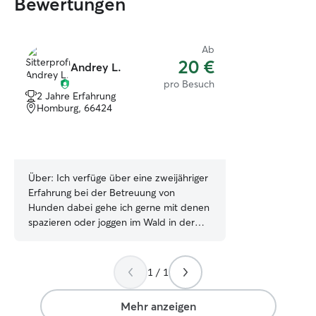
Bewertungen
Ab
20 €
Andrey L.
pro Besuch
2 Jahre Erfahrung
Homburg, 66424
Über:
Ich verfüge über eine zweijähriger
Erfahrung bei der Betreuung von
Hunden dabei gehe ich gerne mit denen
spazieren oder joggen im Wald in der
Natur. Als Student bin ich relativ Flexibel
kann leider keine Betreuung bei mir zu
Huase anbieten, da ich in einer
1 / 1
Wohngemeinschaft wohne. Gerne
komme ich zu Ihnen nach Hause und
Mehr anzeigen
nehme Hunde auf einen Spaziergang Ich