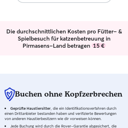
versorge Hunde nach dem
Abgesprochenen Ernährungslehre und
bleibe immer mit denen während dieser
Zeit. Zudem bleiben Hunde bei mir in
Sicherheit und spielen zu Hause.
Die durchschnittlichen Kosten pro Fütter- &
Spielbesuch für katzenbetreuung in
Pirmasens-Land betragen
15 €
Buchen ohne Kopfzerbrechen
Geprüfte Haustiersitter
, die ein Identifikationsverfahren durch
einen Drittanbieter bestanden haben und verifizierte Bewertungen
von anderen Haustierbesitzern wie dir vorweisen können.
Jede Buchung wird durch die Rover-Garantie abgesichert, die