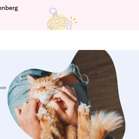
ßenberg
 von