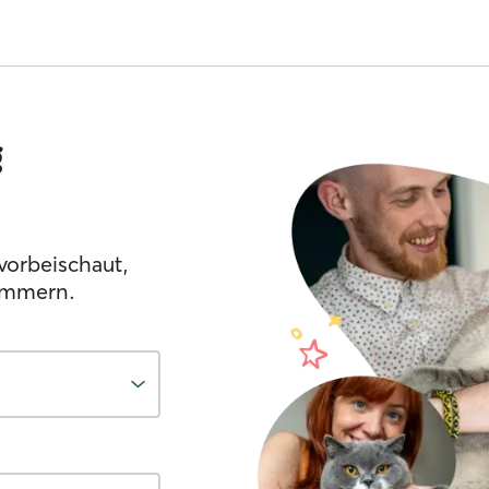
g
vorbeischaut,
ümmern.