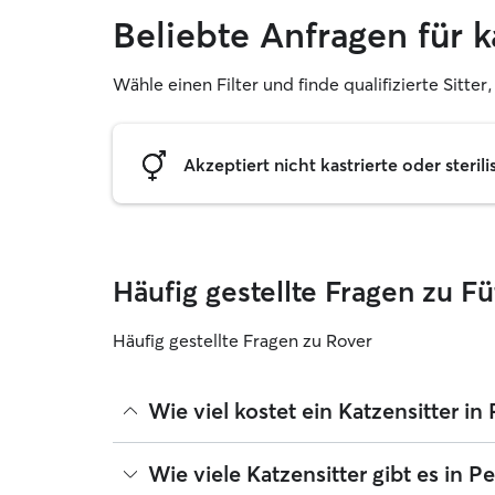
Beliebte Anfragen für 
Wähle einen Filter und finde qualifizierte Sitte
Akzeptiert nicht kastrierte oder sterili
Häufig gestellte Fragen zu F
Häufig gestellte Fragen zu Rover
Wie viel kostet ein Katzensitter i
Katzensitter können ihre Preise bei Rover frei fe
Wie viele Katzensitter gibt es in 
betragen seit August 2026 etwa 15 pro Nacht, ein