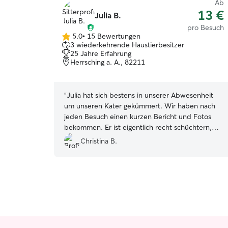
Ab
13 €
Julia B.
pro Besuch
5.0
•
15 Bewertungen
5.0
3 wiederkehrende Haustierbesitzer
von
25 Jahre Erfahrung
5
Herrsching a. A., 82211
Sternen
“
Julia hat sich bestens in unserer Abwesenheit
um unseren Kater gekümmert. Wir haben nach
jeden Besuch einen kurzen Bericht und Fotos
bekommen. Er ist eigentlich recht schüchtern,
aber hat sich bei ihr bereits schnell
Christina B.
Streicheleinheiten abgeholt. Danke dir, Julia!
”