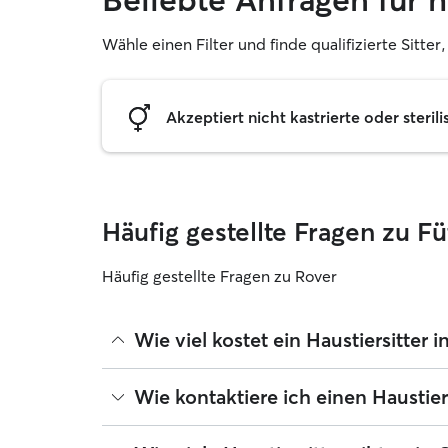
Wähle einen Filter und finde qualifizierte Sitte
Akzeptiert nicht kastrierte oder sterili
Häufig gestellte Fragen zu F
Häufig gestellte Fragen zu Rover
Wie viel kostet ein Haustiersitter 
Haustiersitter können ihre Preise bei Rover frei f
Wie kontaktiere ich einen Haustier
August 2026 etwa 13 pro Nacht, einschließlich de
wenn du deine Buchung an deine Bedürfnisse und