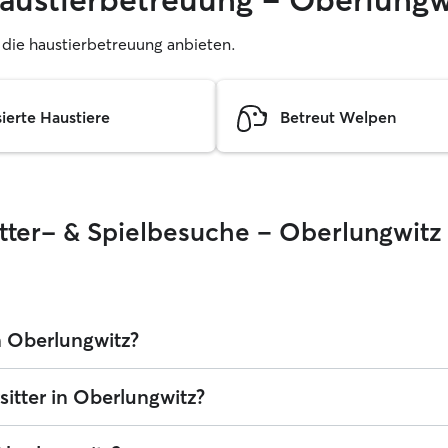
r, die haustierbetreuung anbieten.
sierte Haustiere
Betreut Welpen
ütter- & Spielbesuche – Oberlungwitz
in Oberlungwitz?
estlegen. Die durchschnittlichen Kosten für einen Sitter in Oberlungwitz
sitter in Oberlungwitz?
r Servicegebühren von Rover. Der Preis eines Haustiersitters kann sich
 die deines Haustieres anpasst.