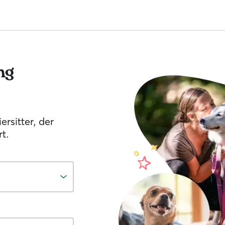
ng
ersitter, der
t.