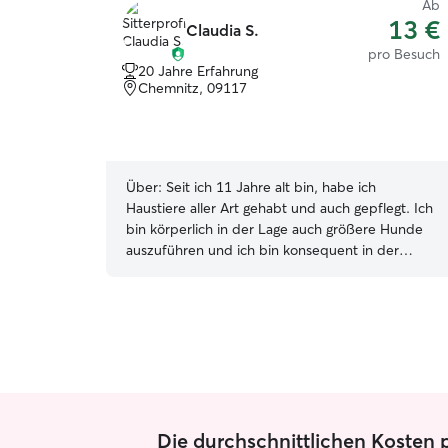
Ab
13 €
Claudia S.
pro Besuch
20 Jahre Erfahrung
Chemnitz, 09117
Über:
Seit ich 11 Jahre alt bin, habe ich
Haustiere aller Art gehabt und auch gepflegt. Ich
bin körperlich in der Lage auch größere Hunde
auszuführen und ich bin konsequent in der
Durchsetzung eurer Wünsche. Ich bin Teilzeit in
Chemnitz angestellt und wohne auch hier, daher
kann ich gerne abends unter der Woche und
ganztags am Wochenende dein Tier betreuen.
Da ich mobil bin, kann ich schnell von A nach B
kommen. Englisch sprechen ist auch kein
Problem, falls dein deutsch nicht so gut ist. Ich
habe keinen Garten, aber gehe gern und viel
Die durchschnittlichen Kosten p
spazieren. Ich habe eine große Wohnung und