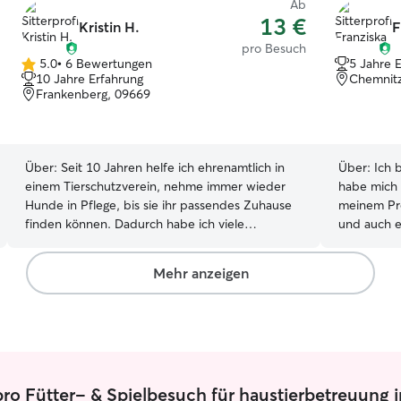
Ab
13 €
Kristin H.
F
pro Besuch
5.0
•
6 Bewertungen
5 Jahre 
5.0
10 Jahre Erfahrung
Chemnit
von
Frankenberg, 09669
5
Sternen
Über:
Seit 10 Jahren helfe ich ehrenamtlich in
Über:
Ich 
einem Tierschutzverein, nehme immer wieder
habe mich
Hunde in Pflege, bis sie ihr passendes Zuhause
meinem Pro
finden können. Dadurch habe ich viele
und auch e
Erfahrungen sammeln können, die mir dabei
Hasen oder
helfen, mich auf jeden Hund individuell
Problem un
Mehr anzeigen
einzustellen. Durch meinen eigenen, sehr aktiven
aktuell kei
Rüden bin ich täglich mehrere Stunden in der
Kaninchen gehabt. Ich 
Natur unterwegs. Als Pferdebesitzerin bin ich
viel Zeit 
darüber hinaus regelmäßig am Stall, die Hunde
kann ich e
dürfen mich natürlich begleiten. Ich lebe in
einrichten Ich habe einen eingezäunten Garten
einem Haus mit eingezäuntem Grundstück, ich
mit viel f
ro Fütter- & Spielbesuch für haustierbetreuung i
habe genügend Platz und Zeit, um mich
einem Füt