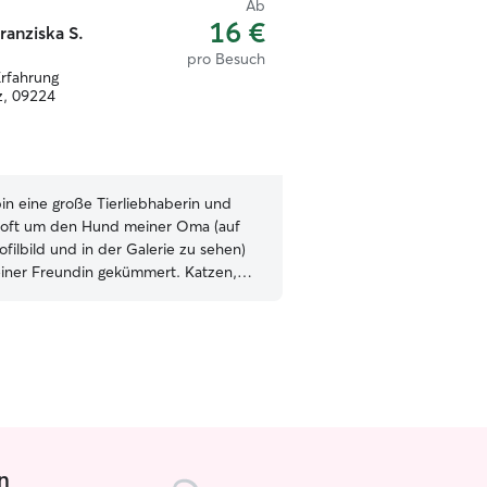
Ab
16 €
ranziska S.
pro Besuch
Erfahrung
z, 09224
bin eine große Tierliebhaberin und
 oft um den Hund meiner Oma (auf
filbild und in der Galerie zu sehen)
iner Freundin gekümmert. Katzen,
 Kaninchen sind ebenfalls kein
d betreue ich gerne. Ich selbst habe
n Haustier, früher aber mal 2
habe am Wochenende
für die Betreuung. Unter der Woche
s am frühen Abend für 1 - 1,5h
reier Fläche zum austoben. Wenn ich zu
n
ter- und oder Spielbesuch kommen