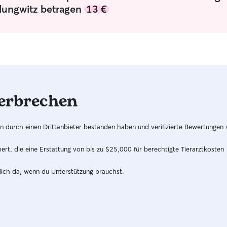
individuell auf den einzelnen Vierbeiner
darf, bring
lungwitz betragen
13 €
einzustellen. Wir besprechen alle wichtigen
Kuscheln u
Dinge beim ersten Kennenlernen. Ich werde
Spielzeuge
versuchen, jeden Wunsch in die Betreuung
Leckerlis p
einzubeziehen.
erbrechen
hren durch einen Drittanbieter bestanden haben und verifizierte Bewertungen
t, die eine Erstattung von bis zu $25,000 für berechtigte Tierarztkosten
dich da, wenn du Unterstützung brauchst.