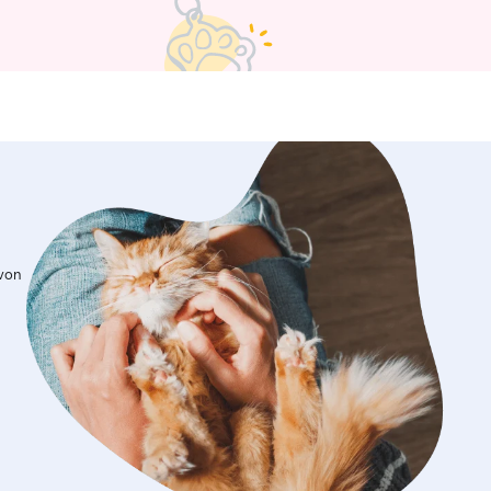
e ich viel Motivation und Lust auf
nd Spielen mit. Die besten
 hat das Herrchen selbst und auch bei
robiere ich nichts unbekanntes aus.
 von