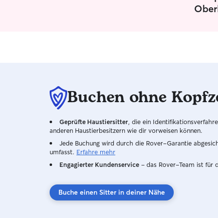
kann deinem Tier damit auch dort Auslauf und
Ober
eine Spielmöglichkeit bieten. Die Wohnung ist im
2. Stock, wenn dein Tier getragen werden muss
(zB. wegen einer Verleztung), ist auch das kein
Problem.
Buchen ohne Kopfz
Geprüfte Haustiersitter
, die ein Identifikationsverfa
anderen Haustierbesitzern wie dir vorweisen können.
Jede Buchung wird durch die Rover-Garantie abgesicher
umfasst.
Erfahre mehr
Engagierter Kundenservice
– das Rover-Team ist für 
Buche einen Sitter in deiner Nähe