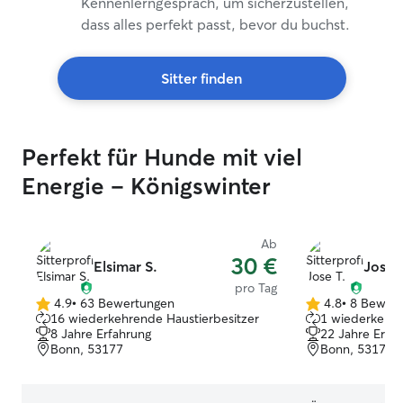
Kennenlerngespräch, um sicherzustellen,
dass alles perfekt passt, bevor du buchst.
Sitter finden
Perfekt für Hunde mit viel
Energie – Königswinter
Ab
30 €
Elsimar S.
Jose T
pro Tag
4.9
•
63 Bewertungen
4.8
•
8 Bewer
4.9
4.8
16 wiederkehrende Haustierbesitzer
1 wiederkehre
von
von
8 Jahre Erfahrung
22 Jahre Erfa
5
5
Bonn, 53177
Bonn, 53179
Sternen
Sternen