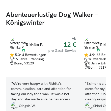
Abenteuerlustige Dog Walker –
Königswinter
Ab
12 €
Rishika P.
Elsima
pro Gassi-Service
5.0
•
4 Bewertungen
4.9
•
63 Bewe
5.0
4.9
15 Jahre Erfahrung
16 wiederkehr
von
von
Bonn, 53129
8 Jahre Erfah
5
5
Bonn, 53177
Sternen
Sternen
“
We’re very happy with Rishika’s
“
Elsimer is a tru
communication, care and attention for
cares for my do
taking our boy for a walk. It was a hot
attention. She’s
day and she made sure he has access to
deeply responsi
water before leaving which is much
completely at ea
Qingxia W.
Shiori O.
appreciated. Highly recommended!
”
her care.
”