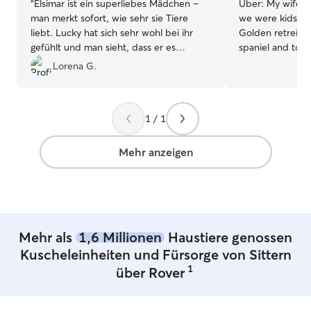
“
Elsimar ist ein superliebes Mädchen –
Über:
My wife a
man merkt sofort, wie sehr sie Tiere
we were kids, 
liebt. Lucky hat sich sehr wohl bei ihr
Golden retreiver,
gefühlt und man sieht, dass er es
spaniel and tod
genießt, mit ihr zu spielen. Sie schickt
pointer. We enjo
Lorena G.
uns immer Fotos und Videos, damit wir
when taking the
beruhigt sein können – das schätzen wir
only say that the
sehr, wenn es um unseren Kleinen geht.
us. Depending on
1 / 1
Wir empfehlen sie von Herzen weiter ✨
”
be me or my wife
take care of your dog. Eithe
my wife will alw
Mehr anzeigen
home two days a
the other days. T
with our person
fun. Depending o
will lead on taki
Mehr als
1,6 Millionen
Haustiere genossen
some days both of us! Our
around with us 
Kuscheleinheiten und Fürsorge von Sittern
a fenced Garde
1
über Rover
take walks every