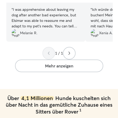
“
I was apprehensive about leaving my
“
Ich würde den 
dog after another bad experience, but
buchen! Meine H
Elsimar was able to reassure me and
wohl, dass sie t
adapt to my pet's needs. You can tell
mit nach Hause 
she loves dogs and knows how to look
Kommunikation, a
Melanie R.
Xenia A.
after them. Ezra was like a king in her
home, her patience and her love of
animals were obvious. I can only advise
1 / 1
you to use her services, your pet will be
pampered and loved in this home! As a
bonus, I received regular videos and
Mehr anzeigen
news of your little companion.
Everything was perfect! Thank you
”
Über
4,1 Millionen
Hunde kuschelten sich
über Nacht in das gemütliche Zuhause eines
1
Sitters über Rover