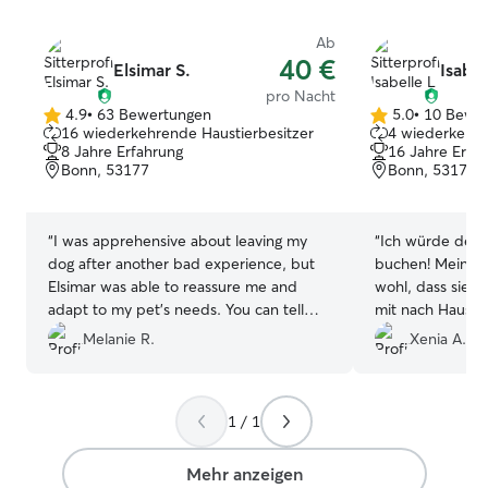
Ab
40 €
Elsimar S.
Isabel
pro Nacht
4.9
•
63 Bewertungen
5.0
•
10 Bewe
4.9
5.0
16 wiederkehrende Haustierbesitzer
4 wiederkehre
von
von
8 Jahre Erfahrung
16 Jahre Erfa
5
5
Bonn, 53177
Bonn, 53177
Sternen
Sternen
“
I was apprehensive about leaving my
“
Ich würde den 
dog after another bad experience, but
buchen! Meine H
Elsimar was able to reassure me and
wohl, dass sie t
adapt to my pet's needs. You can tell
mit nach Hause 
she loves dogs and knows how to look
Kommunikation, a
Melanie R.
Xenia A.
after them. Ezra was like a king in her
home, her patience and her love of
animals were obvious. I can only advise
1 / 1
you to use her services, your pet will be
pampered and loved in this home! As a
bonus, I received regular videos and
Mehr anzeigen