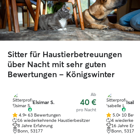
Sitter für Haustierbetreuungen
über Nacht mit sehr guten
Bewertungen – Königswinter
Ab
40 €
Elsimar S.
Isabel
pro Nacht
4.9
•
63 Bewertungen
5.0
•
10 Bewe
4.9
5.0
16 wiederkehrende Haustierbesitzer
4 wiederkehre
von
von
8 Jahre Erfahrung
16 Jahre Erfa
5
5
Bonn, 53177
Bonn, 53177
Sternen
Sternen