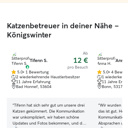
Katzenbetreuer in deiner Nähe –
Königswinter
Ab
12 €
Tifenn S.
Anna 
pro Besuch
5.0
•
1 Bewertung
5.0
•
4 Bewer
5.0
5.0
2 wiederkehrende Haustierbesitzer
1 wiederkehre
von
von
11 Jahre Erfahrung
11 Jahre Erfa
5
5
Bad Honnef, 53604
Bonn, 53173
Sternen
Sternen
“
Tifenn hat sich sehr gut um unsere drei
“
Wir wurden kei
Katzen gekümmert. Die Kommunikation
das ist gut. Her
war unkompliziert, wir haben schöne
Kommunikation, 
Updates und Fotos bekommen, und die
Absprachen und