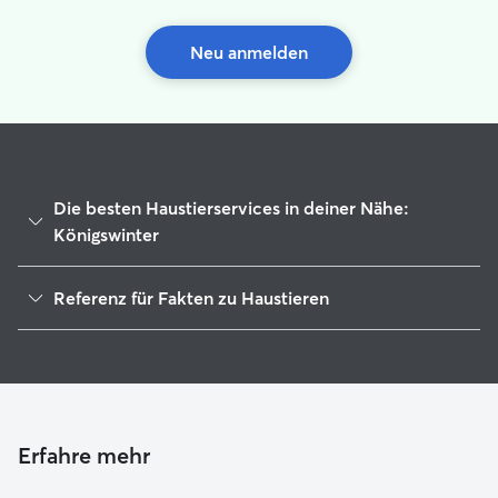
Neu anmelden
Die besten Haustierservices in deiner Nähe:
Königswinter
Haustierbetreuung in Königswinter
Referenz für Fakten zu Haustieren
Housesitting in Königswinter
1
Globale Daten von Rover (November 2025)
Gassi-Service in Königswinter
Hundekindergarten in Königswinter
Hundesitter in Königswinter
Katzensitter in Königswinter
Erfahre mehr