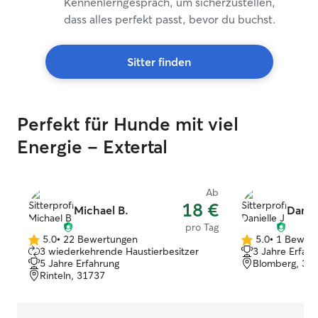
Kennenlerngespräch, um sicherzustellen,
dass alles perfekt passt, bevor du buchst.
Sitter finden
Perfekt für Hunde mit viel
Energie – Extertal
Ab
18 €
Michael B.
Daniel
pro Tag
5.0
•
22 Bewertungen
5.0
•
1 Bewert
5.0
5.0
3 wiederkehrende Haustierbesitzer
3 Jahre Erfah
von
von
5 Jahre Erfahrung
Blomberg, 32
5
5
Rinteln, 31737
Sternen
Sternen