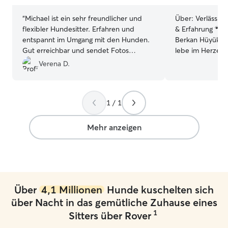
“
Michael ist ein sehr freundlicher und
Über:
Verlässlic
flexibler Hundesitter. Erfahren und
& Erfahrung 🐾 H
entspannt im Umgang mit den Hunden.
Berkan Hüyük, ic
Gut erreichbar und sendet Fotos
lebe im Herzen
zwischendurch. Hat uns sehr gut
(Innenstadt). Ti
Verena D.
gefallen.
”
mein ganzes Leb
aufgewachsen un
eine 5-jährige Ka
1 / 1
weiß, wie wichtig
Fellnasen währe
guten Händen zu
Mehr anzeigen
ich eine liebevol
individuelle Betreuung an
Kennenlernen ist
können wir alle
stimmt. Preise na
Über
4,1 Millionen
Hunde kuschelten sich
freue mich dara
Katze(n) kennen
über Nacht in das gemütliche Zuhause eines
Berkan 🇬🇧 Reliable & Caring Cat Sitter
1
Sitters über Rover
🐾 Hi there, My