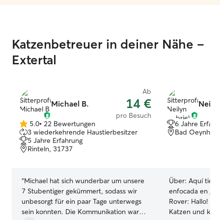
I’m 38 years old
Oeynhausen (city
around animals m
with them and c
Katzenbetreuer in deiner Nähe –
with a lovely 5-year
how important i
Extertal
trustworthy look
friends while yo
offer loving, rel
Ab
cat care. A short meet-and-greet is
14 €
Michael B.
Neilyn
important to me
pro Besuch
we all get along 
5.0
•
22 Bewertungen
6 Jahre Erfah
5.0
discussed individually. Look
3 wiederkehrende Haustierbesitzer
Bad Oeynhaus
von
to meeting you 
5 Jahre Erfahrung
5
regards, Berkan Da ich nachts und in
Rinteln, 31737
Sternen
Teilzeit arbeite, 
flexibel und habe
Deshalb kann ic
“
Michael hat sich wunderbar um unsere
Über:
Aquí tien
geduldig und lie
7 Stubentiger gekümmert, sodass wir
enfocada en gato
kümmern und ih
unbesorgt für ein paar Tage unterwegs
Rover: Hallo! 😊 Ich lebe selbst mit zwei
Aufmerksamkeit schenk
sein konnten. Die Kommunikation war
Katzen und kenn