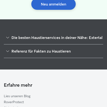
Neu anmelden
Die besten Haustierservices in deiner Nähe: Extertal
Haustierbetreuung in Extertal
Referenz für Fakten zu Haustieren
Housesitting in Extertal
1
Globale Daten von Rover (November 2025)
Gassi-Service in Extertal
Hundekindergarten in Extertal
Hundesitter in Extertal
Katzensitter in Extertal
Erfahre mehr
Lies unseren Blog
RoverProtect