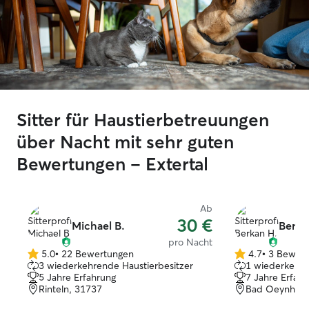
Sitter für Haustierbetreuungen
über Nacht mit sehr guten
Bewertungen – Extertal
Ab
30 €
Michael B.
Berka
pro Nacht
5.0
•
22 Bewertungen
4.7
•
3 Bewer
5.0
4.7
3 wiederkehrende Haustierbesitzer
1 wiederkehre
von
von
5 Jahre Erfahrung
7 Jahre Erfah
5
5
Rinteln, 31737
Bad Oeynhaus
Sternen
Sternen