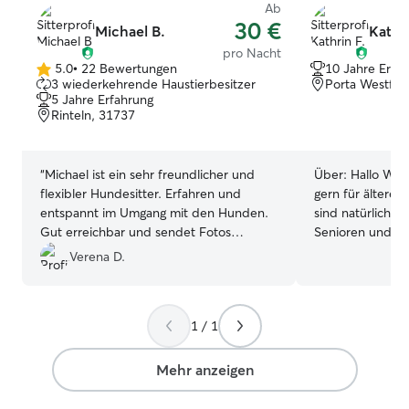
Ab
30 €
Michael B.
Kathri
pro Nacht
5.0
•
22 Bewertungen
10 Jahre Erfa
5.0
3 wiederkehrende Haustierbesitzer
Porta Westfali
von
5 Jahre Erfahrung
5
Rinteln, 31737
Sternen
“
Michael ist ein sehr freundlicher und
Über:
Hallo Wir bieten Hundebtreuung
flexibler Hundesitter. Erfahren und
gern für ältere
entspannt im Umgang mit den Hunden.
sind natürlich alle :) Wir haben s
Gut erreichbar und sendet Fotos
Senioren und wa
zwischendurch. Hat uns sehr gut
für einige Hund
Verena D.
gefallen.
”
Wir sind ein ruh
eingezäunten Garten. Ich 
Teilzeit und auc
1 / 1
Hunde wären an
arbeite, nur kur
dann nachmittag
Mehr anzeigen
An anderen Tage
Hause. Bei uns sind Hunde