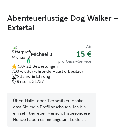
Abenteuerlustige Dog Walker –
Extertal
Ab
15 €
Michael B.
pro Gassi-Service
5.0
•
22 Bewertungen
5.0
3 wiederkehrende Haustierbesitzer
von
5 Jahre Erfahrung
5
Rinteln, 31737
Sternen
Über:
Hallo lieber Tierbesitzer, danke,
dass Sie mein Profil anschauen. Ich bin
ein sehr tierlieber Mensch. Insbesondere
Hunde haben es mir angetan. Leider
besitze ich keinen eigenen Hund, jedoch
bin ich schon mit den Hunden meiner