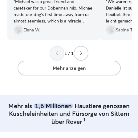
“
Michael was a great friend and
“
Wir waren rund
caretaker for our Doberman mix. Michael
Danielle ist supe
made our dog's first time away from us
flexibel. Ihre ei
almost seemless, which is a miracle
leicht gemacht 
considering his massive separation
Hände zu geben. Tequila hat die Zeit
Elena W.
Sabine T.
anxiety. Definitely made a new friend
ihr sichtlich ge
with our Samson and earned our trust.
”
Hundesitter bra
wieder Danielle.
1 / 1
Mehr anzeigen
Mehr als
1,6 Millionen
Haustiere genossen
Kuscheleinheiten und Fürsorge von Sittern
1
über Rover