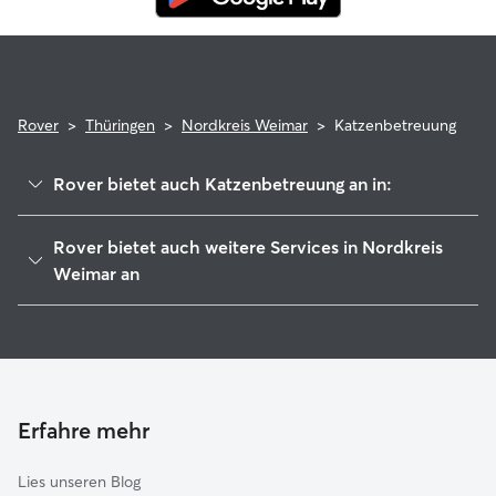
Rover
>
Thüringen
>
Nordkreis Weimar
>
Katzenbetreuung
Rover bietet auch Katzenbetreuung an in:
Gramme-Aue
Rover bietet auch weitere Services in Nordkreis
An der Marke
Weimar an
Weimar
Hundesitter in Nordkreis Weimar
Erfurt
Haustierbetreuung in Nordkreis Weimar
Buttstädt
Housesitting in Nordkreis Weimar
Bad Berka
Hundekindergarten in Nordkreis Weimar
Erfahre mehr
Elxleben
Gassi-Service in Nordkreis Weimar
Kranichfeld
Lies unseren Blog
Apolda