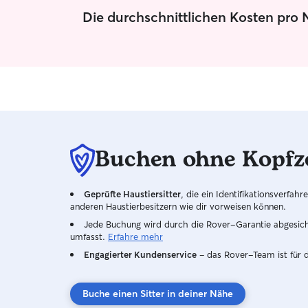
Umfeld. Vorher können wir ein Kennenlernen
Die durchschnittlichen Kosten pro 
vereinbaren. Auf der grossen Terrasse mit
Gartenanteil kann Hund und Katze entspannt
verweilen. Das Grundstück ist eingezäunt und
ohne Stufen von der Wohnung zu erreichen.
Buchen ohne Kopfz
Geprüfte Haustiersitter
, die ein Identifikationsverfa
anderen Haustierbesitzern wie dir vorweisen können.
Jede Buchung wird durch die Rover-Garantie abgesicher
umfasst.
Erfahre mehr
Engagierter Kundenservice
– das Rover-Team ist für 
Buche einen Sitter in deiner Nähe