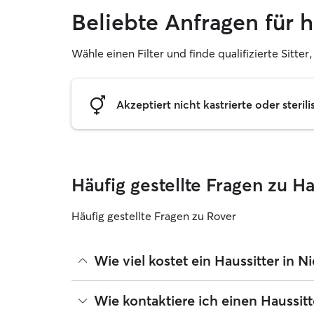
Beliebte Anfragen für 
Wähle einen Filter und finde qualifizierte Sitter
Akzeptiert nicht kastrierte oder sterili
Häufig gestellte Fragen zu H
Häufig gestellte Fragen zu Rover
Wie viel kostet ein Haussitter in
Haussitter können ihre Preise bei Rover frei fest
Wie kontaktiere ich einen Haussit
betragen seit August 2026 etwa 30 pro Nacht, ein