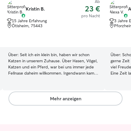
Ab
23 €
Kristin B.
A
pro Nacht
15 Jahre Erfahrung
3 Jahre 
Ötisheim, 75443
Pforzhei
Über:
Seit ich ein klein bin, haben wir schon
Über:
Scho
Katzen in unserem Zuhause. Über Hasen, Vögel,
gerne Zeit
Katzen und ein Pferd, war bei uns immer jede
viel Freud
Fellnase daheim willkommen. Irgendwann kamen
Eine Zeit l
dann auch die Hunde dazu. Voller liebe und
Collie, wod
Freude kümmere ich mich so gerne um diese
Verantwort
Vierbeiner. Ob jung oder alt. Da ich selbst aktuell
Haustier b
keine Tiere in der Wohnung haben darf, würde
im Student
Mehr anzeigen
ich mich gerne um andere Fellnasen kümmern,
keine eige
die die Unterstützung gebrauchen können.
vermisse ic
Momentan arbeite ich Teilzeit und Studiere. Ich
mich über 
bin flexibel und kann mir immer die Zeit
verbringen
einplanen um ihre Fellnase zu füttern, mit ihr zu
kümmern. F