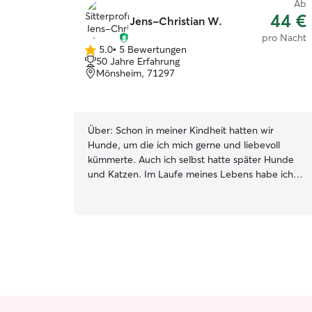
Ab
44 €
Jens-Christian W.
pro Nacht
5.0
•
5 Bewertungen
5.0
50 Jahre Erfahrung
von
Mönsheim, 71297
5
Sternen
Über:
Schon in meiner Kindheit hatten wir
Hunde, um die ich mich gerne und liebevoll
kümmerte. Auch ich selbst hatte später Hunde
und Katzen. Im Laufe meines Lebens habe ich
auf Hunde von Freunden, Familie und Nachbarn
aufgepasst. Mein Zuhause ist ruhig und direkt
am Wald, somit können sich Hunde hier bei mir
entspannen und die Natur genießen. Ich bin
zuverlässig und zeitlich flexibel - gerne passe ich
mich Ihnen und Ihrem Liebling an.
Haustierbetreuung ist nach Absprache immer
möglich . Gerne auch bei mir in ruhiger
Umgebung bzw. in gewohntem häuslichem