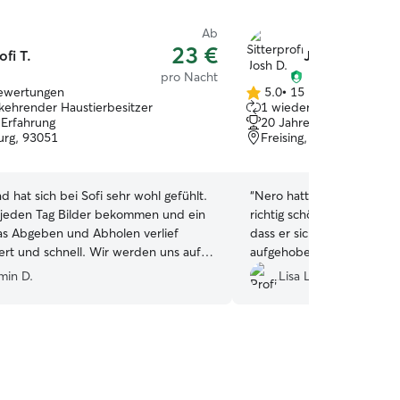
Ab
23 €
ofi T.
Josh D.
pro Nacht
ewertungen
5.0
•
15 Bewertungen
5.0
kehrender Haustierbesitzer
1 wiederkehrender Haust
von
 Erfahrung
20 Jahre Erfahrung
5
rg, 93051
Freising, 85354
Sternen
 hat sich bei Sofi sehr wohl gefühlt.
“
Nero hatte während unse
jeden Tag Bilder bekommen und ein
richtig schöne Zeit bei eu
dass er sich sehr wohlgefü
schnell. Wir werden uns auf
aufgehoben war. Ihr seid 
 wieder melden, wenn wir wieder
sympathisch und habt euch
min D.
Lisa L.
 brauchen.
”
gekümmert. Besonders gef
über die regelmäßigen Fo
Dank dafür! Wir würden N
mit gutem Gefühl zu euch 