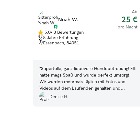
Ab
25 €
Noah W.
pro Nacht
5.0
•
3 Bewertungen
5.0
8 Jahre Erfahrung
von
Essenbach, 84051
5
Sternen
“
Supertolle, ganz liebevolle Hundebetreuung! Elfi
hatte mega Spaß und wurde perfekt umsorgt!
Wir wurden mehrmals täglich mit Fotos und
Videos auf dem Laufenden gehalten und
konnten unseren Urlaub so entspannt genießen!
Denise H.
Wir würden Elfi jederzeit wieder in Noahs
Hände geben👍🏼
”