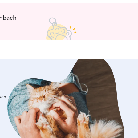
chbach
 von