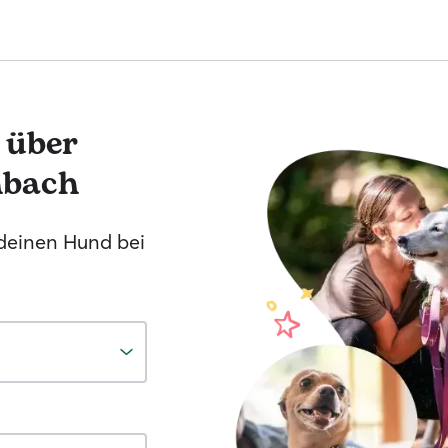
 über
hbach
 deinen Hund bei