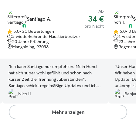
Ab
34 €
Santiago A.
S
pro Nacht
5.0
•
21 Bewertungen
5.0
•
3 B
5.0
5.0
5 wiederkehrende Haustierbesitzer
1 wieder
von
von
20 Jahre Erfahrung
23 Jahre
5
5
Mangolding, 93098
Regensbu
Sternen
Sternen
“
Ich kann Santiago nur empfehlen. Mein Hund
“
Unser Hund
hat sich super wohl gefühlt und schon nach
Wir haben 
kurzer Zeit die Trennung „überstanden“.
Update. Das Abgeben und Abholen verlief
Santiago schickt regelmäßige Updates und ich
unkompliziert und 
habe mir keine Sorgen machen müssen. Ich
alle Fälle
Nico H.
Benja
werde definitiv wieder kommen.
”
Betreuung
Mehr anzeigen