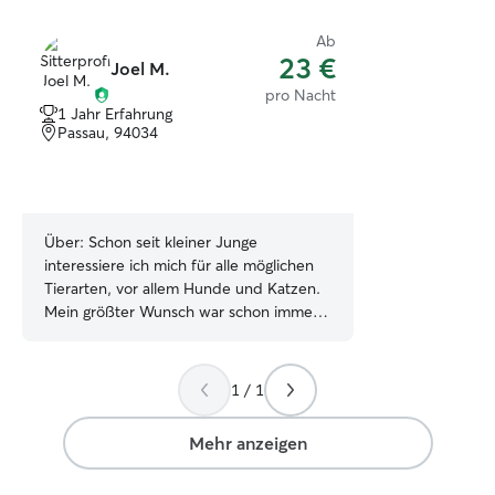
Ab
23 €
Joel M.
pro Nacht
1 Jahr Erfahrung
Passau, 94034
Über:
Schon seit kleiner Junge
interessiere ich mich für alle möglichen
Tierarten, vor allem Hunde und Katzen.
Mein größter Wunsch war schon immer
ein eigener Hund. Ich bringe viel
Geduld, Liebe und Empathie für Tiere
auf. Da ich momentan berufsunfähig bin,
1 / 1
bin ich zeitlich an den Wochenenden
flexibel und kann mich an den Zeiten
Mehr anzeigen
anpassen. Unter der Woche nur nach
Absprache möglich. Ich besitze selber