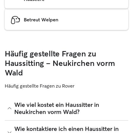
Betreut Welpen
Häufig gestellte Fragen zu
Haussitting – Neukirchen vorm
Wald
Häufig gestellte Fragen zu Rover
Wie viel kostet ein Haussitter in
Neukirchen vorm Wald?
Haussitter können ihre Preise bei Rover frei festlegen. Die
Wie kontaktiere ich einen Haussitter in
durchschnittlichen Kosten für einen Rover-Haussitter in