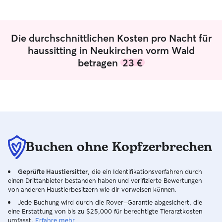
kein Hundeequipment, da ich selbst
noch nie im Besitz war. In meiner
Umgebung gibt es aber schöne
Spazierwege. und ich bin auch bereit mir
Die durchschnittlichen Kosten pro Nacht für
Equipment zuzulegen.
haussitting in Neukirchen vorm Wald
betragen
23 €
Buchen ohne Kopfzerbrechen
Geprüfte Haustiersitter
, die ein Identifikationsverfahren durch
einen Drittanbieter bestanden haben und verifizierte Bewertungen
von anderen Haustierbesitzern wie dir vorweisen können.
Jede Buchung wird durch die Rover-Garantie abgesichert, die
eine Erstattung von bis zu $25,000 für berechtigte Tierarztkosten
umfasst.
Erfahre mehr