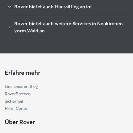
Rover bietet auch Haussitting an in:
Ruderting
Rover bietet auch weitere Services in Neukirchen
Hutthurm
vorm Wald an
Aicha vorm Wald
Haustierbetreuung in Neukirchen Vorm Wald
Tiefenbach (Passau)
Hundesitter in Neukirchen vorm Wald
Büchlberg
Hundekindergarten in Neukirchen vorm Wald
Saldenburg
Gassi-Service in Neukirchen vorm Wald
Erfahre mehr
Perlesreut
Katzensitter in Neukirchen vorm Wald
Salzweg
Lies unseren Blog
Windorf
RoverProtect
Passau
Sicherheit
Thyrnau
Hilfe-Center
Ringelai
Über Rover