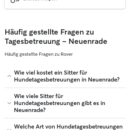
Häufig gestellte Fragen zu
Tagesbetreuung – Neuenrade
Häufig gestellte Fragen zu Rover
Wie viel kostet ein Sitter für
Hundetagesbetreuungen in Neuenrade?
Sitter können ihre Preise bei Rover frei festlegen. Die
Wie viele Sitter für
durchschnittlichen Kosten für einen Hundesitter für
Hundetagesbetreuungen gibt es in
Tagesbetreuungen bei Rover in Neuenrade betragen seit
Neuenrade?
August 2026 etwa 25 pro Tag, einschließlich der
Servicegebühren von Rover. Der Preis eines Sitters kann sich
auch ändern, wenn du deine Buchung an deine Bedürfnisse
Seit August 2026 bieten 103 Sitter Hundetagesbetreuungen
Welche Art von Hundetagesbetreuungen
und die deines Hundes anpasst.