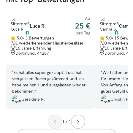
Ab
25 €
Luca R.
Camila
pro Tag
5.0
•
3 Bewertungen
5.0
•
15 Bewer
5.0
5.0
1 wiederkehrender Haustierbesitzer
3 wiederkehren
von
von
16 Jahre Erfahrung
10 Jahre Erfah
5
5
Dortmund, 44287
Dortmund, 44
Sternen
Sternen
“
Es hat alles super geklappt. Luca hat
“
Wir hätten uns 
sich gut um Rocco gekümmert und ich
für unsere Hünd
habe meinen Hund ausgelassen wieder
Von Anfang an hat
bekommen.
”
gutes Gefühl und
entspannt genieß
Geraldine R.
Christin P.
dass sie bei Cam
Händen ist. Camila ist auf all unsere
Wünsche eingegan
1 / 1
um unsere Hünd
zwischendurch i