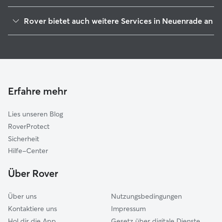
Werdohl
Rover bietet auch weitere Services in Neuenrade an
Altena
Hundesitter in Neuenrade
Balve
Housesitting in Neuenrade
Nachrodt-Wiblingwerde
Gassi-Service in Neuenrade
Herscheid
Katzensitter in Neuenrade
Hemer
Erfahre mehr
Tierbetreuung in Neuenrade
Iserlohn
Lies unseren Blog
Lüdenscheid
RoverProtect
Sundern
Sicherheit
Menden
Hilfe-Center
Schalksmühle
Über Rover
Meinerzhagen
Über uns
Nutzungsbedingungen
Kontaktiere uns
Impressum
Hol dir die App
Gesetz über digitale Dienste