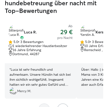
hundebetreuung über nacht mit
Top-Bewertungen
Ab
29 €
Luca R.
Kersti
pro Nacht
5.0
•
3 Bewertungen
5.0
•
3 Bewert
5.0
5.0
1 wiederkehrender Haustierbesitzer
10 Jahre Erfah
von
von
16 Jahre Erfahrung
Remscheid , 4
5
5
Dortmund, 44287
Sternen
Sternen
“
Luca ist sehr freundlich und
Über:
Hallo :) ic
aufmerksam. Unsere Hündin hat sich bei
Mama von 3 Kinde
ihm sichtlich wohlgefühlt. Insgesamt
Jahren eine Katz
hatten wir ein sehr gutes Gefühl und
aber auch Erfah
würden Molly jederzeit wieder zu ihm
Vögeln ect. Gerne
Mercy M.
bringen.
”
unklarheiten sind 