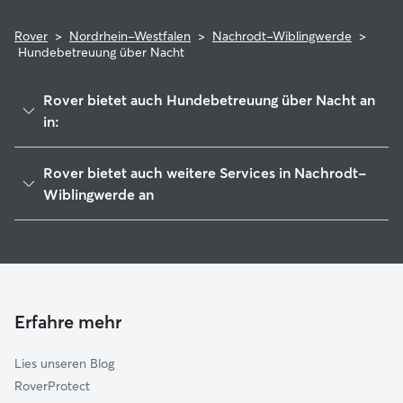
Rover
>
Nordrhein-Westfalen
>
Nachrodt-Wiblingwerde
>
Hundebetreuung über Nacht
Rover bietet auch Hundebetreuung über Nacht an
in:
Altena
Rover bietet auch weitere Services in Nachrodt-
Iserlohn
Wiblingwerde an
Neuenrade
Housesitting in Nachrodt-Wiblingwerde
Hemer
Tierbetreuung in Nachrodt-Wiblingwerde
Werdohl
Hundekindergarten in Nachrodt-Wiblingwerde
Lüdenscheid
Gassi-Service in Nachrodt-Wiblingwerde
Erfahre mehr
Hagen
Katzensitter in Nachrodt-Wiblingwerde
Schalksmühle
Lies unseren Blog
Schwerte
RoverProtect
Breckerfeld