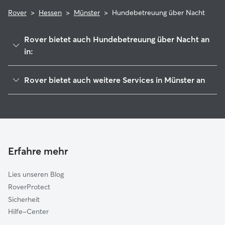
Rover
>
Hessen
>
Münster
>
Hundebetreuung über Nacht
Rover bietet auch Hundebetreuung über Nacht an
in:
Dieburg
Rover bietet auch weitere Services in Münster an
Eppertshausen
Haustierbetreuung in Münster
Groß-Zimmern
Housesitting in Münster
Groß-Umstadt
Hundekindergarten in Münster
Babenhausen
Gassi-Service in Münster
Otzberg
Erfahre mehr
Katzensitter in Münster
Messel
Lies unseren Blog
Rödermark
RoverProtect
Rodgau
Sicherheit
Schaafheim
Hilfe-Center
Roßdorf