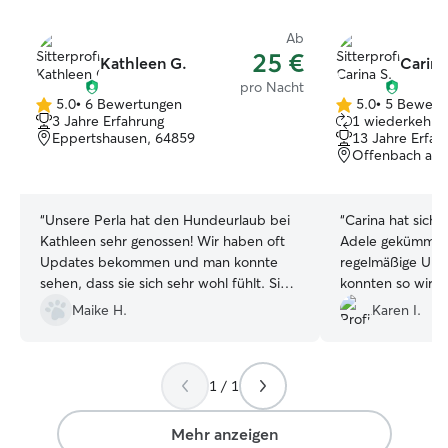
Ab
25 €
Kathleen G.
Carina
pro Nacht
5.0
•
6 Bewertungen
5.0
•
5 Bewert
5.0
5.0
3 Jahre Erfahrung
1 wiederkehren
von
von
Eppertshausen, 64859
13 Jahre Erfah
5
5
Offenbach am 
Sternen
Sternen
“
Unsere Perla hat den Hundeurlaub bei
“
Carina hat sich 
Kathleen sehr genossen! Wir haben oft
Adele gekümmert! Wir ha
Updates bekommen und man konnte
regelmäßige Up
sehen, dass sie sich sehr wohl fühlt. Sie
konnten so wirkl
hat viele schöne Läufchen unternommen
genießen ohne S
Maike H.
Karen I.
und sich sehr gut mit Kathleens eigenem
wenn wir in der 
Hund vertragen. Wir kommen auf jeden
Fall wieder!!!
”
1 / 1
Mehr anzeigen