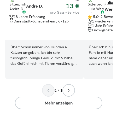
Julia
13 €
Andre D.
Weron
pro Gassi-Service
18 Jahre Erfahrung
5.0
•
2 Bewert
5.0
Dannstadt-Schauernheim, 67125
1 wiederkehren
von
1 Jahr Erfahru
5
Ludwigshafen 
Sternen
Über:
Schon immer von Hunden &
Über:
Ich bin in 
Katzen umgeben. Ich bin sehr
Familie mit Hun
fürsorglich, bringe Geduld mit & habe
habe daher ein g
das Gefühl mich mit Tieren verständigen
auch wenn ich bi
zu können☺️ Ich habe aktuell genug Zeit,
praktisch betreu
um mich zuverlässig um dein Haustier zu
Jahren habe ich 
kümmern. Mir ist wichtig, dass Tiere
den Hund von ei
nicht nur kurz versorgt werden, sondern
aufgepasst. Auc
1 / 1
auch Aufmerksamkeit, Beschäftigung
Erfahrung habe, 
und Zuneigung bekommen. Ich bin unter
zu sammeln. :) Momentan arbeite ich
der Woche flexibel und je nach
nicht und bin au
Mehr anzeigen
Absprache auch am Wochenende
Ausbildung, wesh
verfügbar. Ich gehe mit jedem Tier so
Verfügung steh