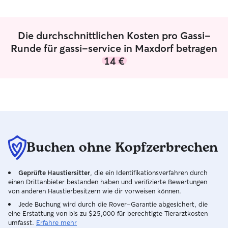
um, wie ich es mir auch für mein eigenes
ich erst ab Mitta
wünschen würde. Mir ist wichtig, dass
Ich leiste deinem
sich dein Vierbeiner wohlfühlt und du
Gesellschaft – b
Die durchschnittlichen Kosten pro Gassi-
ihn mit einem guten Gefühl bei mir
Spielen. Auf Wun
lassen kannst. Ich halte mich an deine
einfache Tricks. 
Runde für gassi-service in Maxdorf betragen
Wünsche und Routinen und nehme mir
Zuhause ist leide
14 €
die Zeit, die dein Tier braucht – egal ob
Spielen, Kuscheln oder einfach nur
Gesellschaft.
Buchen ohne Kopfzerbrechen
Geprüfte Haustiersitter
, die ein Identifikationsverfahren durch
einen Drittanbieter bestanden haben und verifizierte Bewertungen
von anderen Haustierbesitzern wie dir vorweisen können.
Jede Buchung wird durch die Rover-Garantie abgesichert, die
eine Erstattung von bis zu $25,000 für berechtigte Tierarztkosten
umfasst.
Erfahre mehr