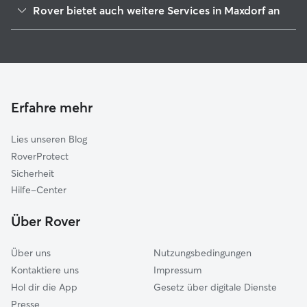
Rover bietet auch weitere Services in Maxdorf an
Wachenheim an der Weinstraße
Hundesitter in Maxdorf
Frankenthal
Haustierbetreuung in Maxdorf
Dannstadt-Schauernheim
Housesitting in Maxdorf
Freinsheim
Hundekindergarten in Maxdorf
Mutterstadt
Erfahre mehr
Katzensitter in Maxdorf
Heßheim
Lies unseren Blog
Ludwigshafen am Rhein
RoverProtect
Limburgerhof
Sicherheit
Grünstadt-Land
Hilfe-Center
Neuhofen
Über Rover
Böhl-Iggelheim
Über uns
Nutzungsbedingungen
Kontaktiere uns
Impressum
Hol dir die App
Gesetz über digitale Dienste
Presse