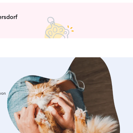
ersdorf
 von