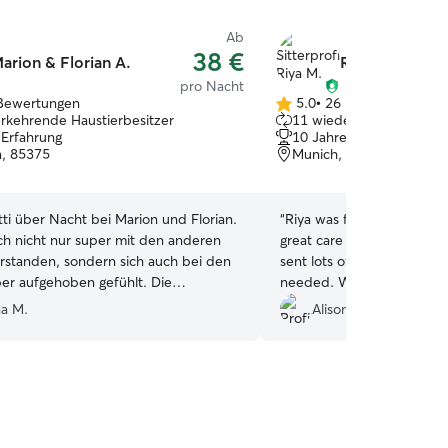
Ab
38 €
arion & Florian A.
Riya M.
pro Nacht
Bewertungen
5.0
•
26 Bewertungen
5.0
rkehrende Haustierbesitzer
11 wiederkehrende Haus
von
 Erfahrung
10 Jahre Erfahrung
5
, 85375
Munich, 80993
Sternen
ti über Nacht bei Marion und Florian.
“
Riya was friendly and co
ich nicht nur super mit den anderen
great care of our dog whi
standen, sondern sich auch bei den
sent lots of pictures and
er aufgehoben gefühlt. Die
needed. We would defini
tion vorab sowie während dem
na M.
Alison C.
lief einwandfrei. Als kleine Updates
ige tolle Aufnahmen vom Spielen im
ten oder dem Gassi gehen. Die zwei
ht nur auf sondern beschäftigen sich
nden. Lotti kommt gerne jederzeit