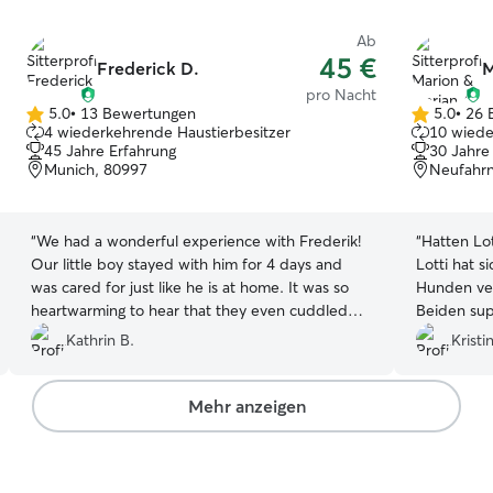
Ab
45 €
Frederick D.
M
pro Nacht
5.0
•
13 Bewertungen
5.0
•
26 
5.0
5.0
4 wiederkehrende Haustierbesitzer
10 wiede
von
von
45 Jahre Erfahrung
30 Jahre
5
5
Munich, 80997
Neufahrn
Sternen
Sternen
“
We had a wonderful experience with Frederik!
“
Hatten Lot
Our little boy stayed with him for 4 days and
Lotti hat s
was cared for just like he is at home. It was so
Hunden ver
heartwarming to hear that they even cuddled
Beiden sup
and that our dog managed to make Frederik
Kommunika
Kathrin B.
Kristi
laugh. Frederik also gave us plenty of updates
Aufenthalt 
and pictures throughout the stay, which gave us
gab es ein
such peace of mind knowing he was so
großen Gar
Mehr anzeigen
comfortable and happy. We truly appreciated
passen nic
the love and attention he gave him. We couldn't
mit den Hu
have asked for a better sitter!
”
wieder!
”