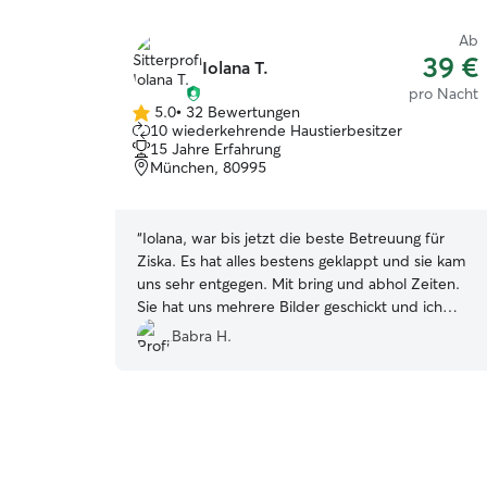
Ab
39 €
Iolana T.
pro Nacht
5.0
•
32 Bewertungen
5.0
10 wiederkehrende Haustierbesitzer
von
15 Jahre Erfahrung
5
München, 80995
Sternen
“
Iolana, war bis jetzt die beste Betreuung für
Ziska. Es hat alles bestens geklappt und sie kam
uns sehr entgegen. Mit bring und abhol Zeiten.
Sie hat uns mehrere Bilder geschickt und ich
konnte gut erkennen das es Ziska gut ging.
Babra H.
Würde ich auf jedenfall wieder buchen.
”