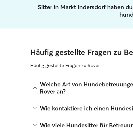
Sitter in Markt Indersdorf haben d
hund
Häufig gestellte Fragen zu B
Häufig gestellte Fragen zu Rover
Welche Art von Hundebetreuungen 
Rover an?
Mit Rover findest du ganz leicht Hundesitter für 
Wie kontaktiere ich einen Hundesi
deinen Hund kümmern. Die verifizierten 5-Sterne
du unterwegs bist ‑ egal, ob es nur für ein Woc
wunderbar für: Hunde jeden Alters und jeder Faço
Wenn du zum ersten Mal nach einem Hundesitter f
Wie viele Hundesitter für Betreuu
Alternative zu Hundepension und Zwinger suchen 
und wähle die Schaltfläche „Kontakt“ aus. Erfa