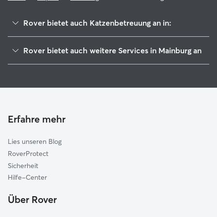
Rover bietet auch Katzenbetreuung an in:
Rudelzhausen
Rover bietet auch weitere Services in Mainburg an
Pfeffenhausen
Hundesitter in Mainburg
Au in der Hallertau
Haustierbetreuung in Mainburg
Nandlstadt
Housesitting in Mainburg
Geisenfeld
Hundekindergarten in Mainburg
Wolnzach
Erfahre mehr
Gassi-Service in Mainburg
Furth (Landshut)
Lies unseren Blog
Rottenburg an der Laaber
RoverProtect
Vohburg an der Donau
Sicherheit
Rohrbach
Hilfe-Center
Mauern
Über Rover
Zolling