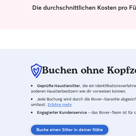
mit Tieren nicht als Belastung, sondern als eine
Die durchschnittlichen Kosten pro Fü
sinnvolle und schöne Aufgabe, der ich gerne
nachgehe. Ich bin selbst mit Hunden
aufgewachsen und lebe seit Jahren mit eigenen
Hunden zusammen. Zusätzlich haben wir
regelmäßig Pflegehunde aufgenommen,
darunter auch ängstliche Hunde und
Straßenhunde. Daher bringe ich viel Erfahrung
im Umgang mit unterschiedlichen Charakteren
mit. Auch mit sensiblen oder unsicheren Tieren
Buchen ohne Kopfz
gehe ich ruhig, geduldig und respektvoll um.
Geprüfte Haustiersitter
, die ein Identifikationsverfa
anderen Haustierbesitzern wie dir vorweisen können.
Jede Buchung wird durch die Rover-Garantie abgesicher
umfasst.
Erfahre mehr
Engagierter Kundenservice
– das Rover-Team ist für 
Buche einen Sitter in deiner Nähe