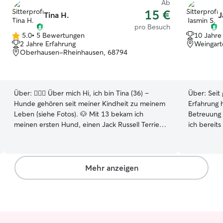
Ab
15 €
Tina H.
J
pro Besuch
5.0
•
5 Bewertungen
10 Jahre
5.0
2 Jahre Erfahrung
Weingart
von
Oberhausen-Rheinhausen, 68794
5
Sternen
Über:
🙋🏼‍♀️ Über mich Hi, ich bin Tina (36) –
Über:
Seit
Hunde gehören seit meiner Kindheit zu meinem
Erfahrung 
Leben (siehe Fotos). 🐶 Mit 13 bekam ich
Betreuung 
meinen ersten Hund, einen Jack Russell Terrier,
ich bereit
der mich 14 Jahre begleitet hat. Seitdem weiß
Gassi gega
ich: Jeder Hund ist individuell – und Geduld,
betreut ha
Humor und Herz sind immer wichtig. 🐕 Seit
größere Hu
2023 lebt bei mir mein eigener Hund, ein
Labrador, 
Mehr anzeigen
Harzer-Fuchs-Mix aus dem Tierschutz. Durch
wir unsere
ihn habe ich viel über Vertrauen, klare
möchte ich
Kommunikation und eine sichere Mensch-
unterstütze
Hund-Bindung gelernt. Ich freue mich darauf,
Aufgaben m
auch deinem Hund eine liebevolle, sichere und
gehen oder