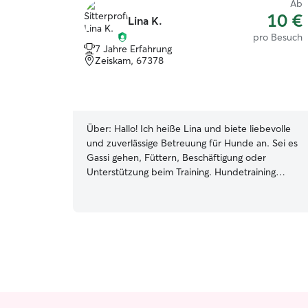
Ab
10 €
Lina K.
pro Besuch
7 Jahre Erfahrung
Zeiskam, 67378
Über:
Hallo! Ich heiße Lina und biete liebevolle
und zuverlässige Betreuung für Hunde an. Sei es
Gassi gehen, Füttern, Beschäftigung oder
Unterstützung beim Training. Hundetraining
gehört für mich zum Alltag und ich arbeite mit
positiver Verstärkung und viel Feingefühl. Lange
Spaziergänge an der frischen Luft mache ich
sehr gerne. Momentan bin ich sehr flexibel und
habe viel Zeit, sodass ich die Betreuung von
Haustieren problemlos in meinen Alltag
integrieren kann. Auch eine Betreuung über
mehrere Stunden oder eine Übernachtung stellt
für mich kein Problem dar. Ich sehe die Arbeit