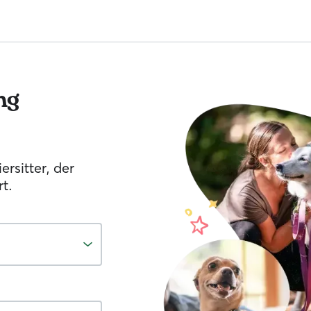
ng
ersitter, der
t.