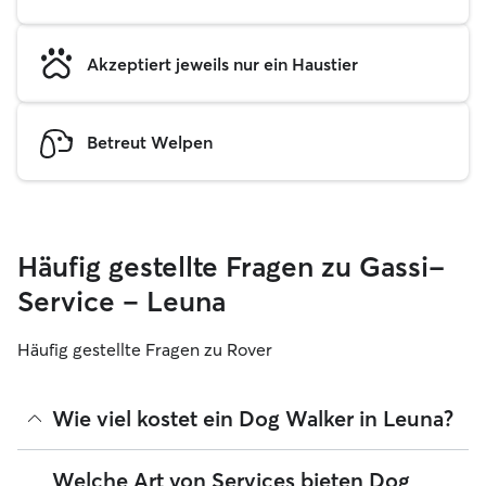
Akzeptiert jeweils nur ein Haustier
Betreut Welpen
Häufig gestellte Fragen zu Gassi-
Service – Leuna
Häufig gestellte Fragen zu Rover
Wie viel kostet ein Dog Walker in Leuna?
Dog Walker können ihre Preise bei Rover frei festlegen. Die
Welche Art von Services bieten Dog