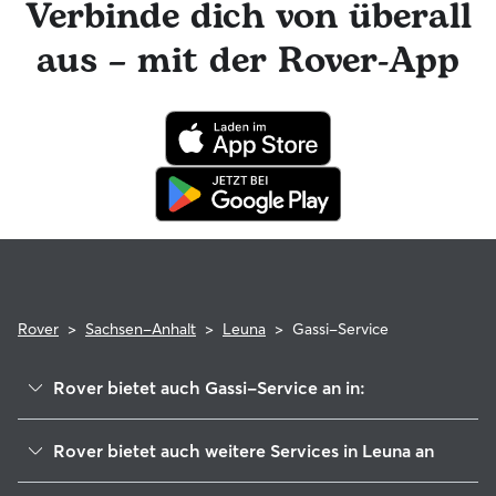
Verbinde dich von überall
engagierte Rover-Team ist für dich da und dein Dog Walker
hat die Möglichkeit, professionelle tierärztliche Beratung in
aus – mit der Rover-App
Anspruch zu nehmen. Im seltenen Fall eines Problems
während der Buchung kannst du beruhigt sein, denn dein
Hund profitiert von der Rover-Garantie, die die Kosten für
tierärztliche Behandlungen erstattet.
Rover
>
Sachsen-Anhalt
>
Leuna
>
Gassi-Service
Rover bietet auch Gassi-Service an in:
Merseburg
Rover bietet auch weitere Services in Leuna an
Bad Dürrenberg