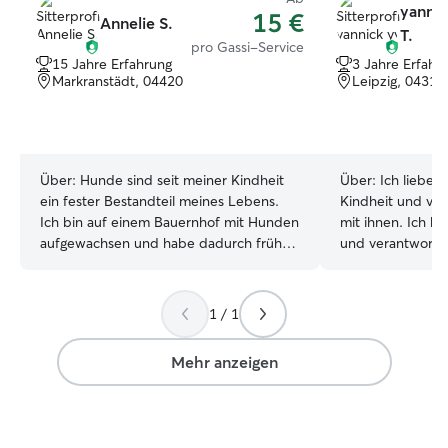
yannic
15 €
Annelie S.
T.
pro Gassi-Service
15 Jahre Erfahrung
3 Jahre Erfahr
Markranstädt, 04420
Leipzig, 04315
Über:
Hunde sind seit meiner Kindheit
Über:
Ich liebe T
ein fester Bestandteil meines Lebens.
Kindheit und ver
Ich bin auf einem Bauernhof mit Hunden
mit ihnen. Ich bi
aufgewachsen und habe dadurch früh
und verantwortu
gelernt, verantwortungsvoll und liebevoll
und behandle jed
mit ihnen umzugehen. Seit 8 Jahren
Liebe, Fürsorge 
habe ich meinen eigenen Hund und
es mein eigenes
1 / 1
habe mit ihm mehrere Hundeschulen
sorge ich dafür, 
besucht. Dadurch kenne ich mich mit
Futter und Wass
Mehr anzeigen
der täglichen Pflege, Beschäftigung und
Aufmerksamkeit, 
dem Umgang mit unterschiedlichen
Zuneigung beko
Situationen und Verhaltensweisen aus.
gewohnten Tagesa
Zusätzlich habe ich bereits mehrfach auf
gehe außerdem 