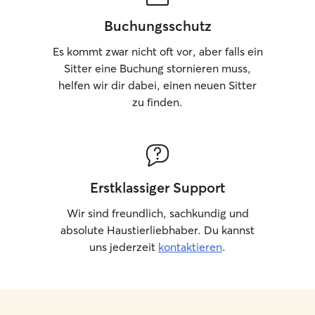
Vierbeiners. Ich halte mich zuverlässig an
Ihre Anweisungen und Routinen, damit
Buchungsschutz
Ihr Tier seinen gewohnten Tagesablauf
Es kommt zwar nicht oft vor, aber falls ein
beibehalten kann. Dabei achte ich
selbstverständlich auch darauf, Ihr
Sitter eine Buchung stornieren muss,
Zuhause ordentlich und respektvoll zu
helfen wir dir dabei, einen neuen Sitter
behandeln. Auf Wunsch sende ich Ihnen
zu finden.
gerne regelmäßig Fotos und kurze
Updates, damit Sie jederzeit wissen,
dass es Ihrem Liebling gut geht und Sie
Ihren Aufenthalt unbesorgt genießen
können.
Erstklassiger Support
Wir sind freundlich, sachkundig und
absolute Haustierliebhaber. Du kannst
uns jederzeit
kontaktieren
.