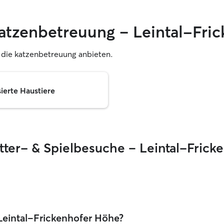
katzenbetreuung – Leintal-Fri
r, die katzenbetreuung anbieten.
sierte Haustiere
ütter- & Spielbesuche – Leintal-Frick
n Leintal-Frickenhofer Höhe?