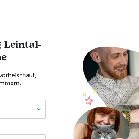
g
Leintal-
he
vorbeischaut,
ümmern.