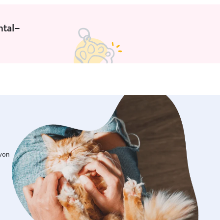
ntal-
 von