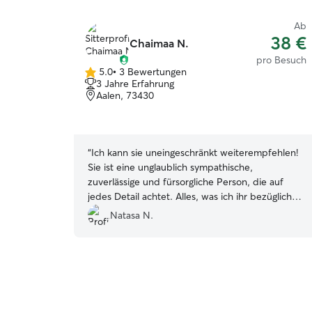
Ab
38 €
Chaimaa N.
pro Besuch
5.0
•
3 Bewertungen
5.0
3 Jahre Erfahrung
von
Aalen, 73430
5
Sternen
“
Ich kann sie uneingeschränkt weiterempfehlen!
Sie ist eine unglaublich sympathische,
zuverlässige und fürsorgliche Person, die auf
jedes Detail achtet. Alles, was ich ihr bezüglich
meiner Katzen erklärt habe, hat sie genau
Natasa N.
umgesetzt. Besonders beeindruckt hat mich ihre
Empathie und ihre liebevolle Art im Umgang mit
Tieren. Für Haustierbesitzer ist es immer stressig,
in den Urlaub zu fahren und die Tiere zu Hause
zu lassen. Da dies mein erstes Mal mit einem
solchen Betreuungsservice war, war ich anfangs