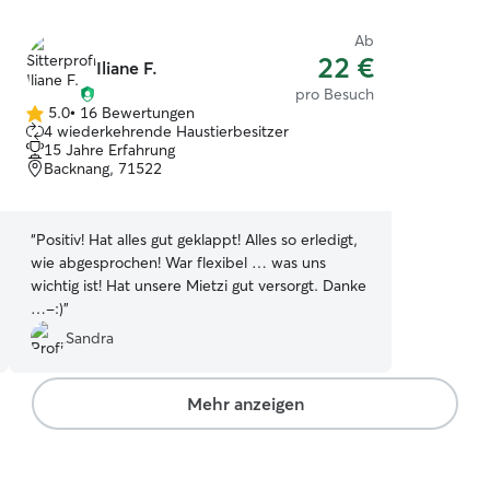
Ab
22 €
Iliane F.
pro Besuch
5.0
•
16 Bewertungen
5.0
4 wiederkehrende Haustierbesitzer
von
15 Jahre Erfahrung
5
Backnang, 71522
Sternen
“
Positiv! Hat alles gut geklappt! Alles so erledigt,
wie abgesprochen! War flexibel … was uns
wichtig ist! Hat unsere Mietzi gut versorgt. Danke
…-:)
”
Sandra
Mehr anzeigen