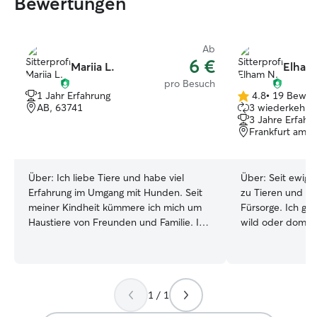
Bewertungen
Ab
6 €
Mariia L.
Elham
pro Besuch
1 Jahr Erfahrung
4.8
•
19 Bewer
4.8
AB, 63741
3 wiederkehren
von
3 Jahre Erfahr
5
Frankfurt am M
Sternen
Über:
Ich liebe Tiere und habe viel
Über:
Seit ewig 
Erfahrung im Umgang mit Hunden. Seit
zu Tieren und en
meiner Kindheit kümmere ich mich um
Fürsorge. Ich gla
Haustiere von Freunden und Familie. Ich
wild oder domesti
bin sehr zuverlässig, gehe gerne
Respekt und Schu
spazieren und spiele mit den Hunden.
Tieren zu verbri
Sicherheit und Wohlbefinden der Tiere
Mitgefühl und d
sind für mich das Wichtigste. Ich freue
Fürsorge für jed
1 / 1
mich darauf, Ihren Hund
Wann immer mögli
kennenzulernen! Ich bin am
Tierheimen und u