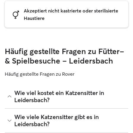
Akzeptiert nicht kastrierte oder sterilisierte
Haustiere
Häufig gestellte Fragen zu Fütter-
& Spielbesuche – Leidersbach
Häufig gestellte Fragen zu Rover
Wie viel kostet ein Katzensitter in
Leidersbach?
Katzensitter können ihre Preise bei Rover frei festlegen. Die
Wie viele Katzensitter gibt es in
durchschnittlichen Kosten für einen Rover-Katzensitter in
Leidersbach?
Leidersbach betragen seit August 2026 etwa 15 pro Nacht,
einschließlich der Servicegebühren von Rover. Der Preis