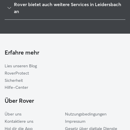
Rover bietet auch weitere Services in Leidersbach
Sulzbach am Main
an
Großwallstadt
Hundesitter in Leidersbach
Niedernberg
Haustierbetreuung in Leidersbach
Mespelbrunn
Housesitting in Leidersbach
Haibach (Aschaffenburg)
Hundekindergarten in Leidersbach
Erfahre mehr
Elsenfeld
Gassi-Service in Leidersbach
Bessenbach
Lies unseren Blog
Obernburg am Main
RoverProtect
Aschaffenburg
Sicherheit
Waldaschaff
Hilfe-Center
Weibersbrunn
Über Rover
Über uns
Nutzungsbedingungen
Kontaktiere uns
Impressum
Hol dir die App
Gesetz über digitale Dienste