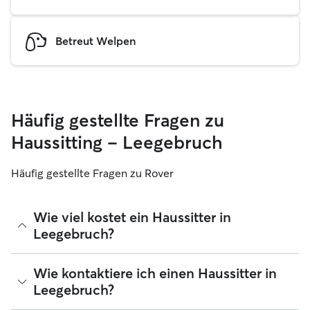
Betreut Welpen
Häufig gestellte Fragen zu
Haussitting – Leegebruch
Häufig gestellte Fragen zu Rover
Wie viel kostet ein Haussitter in
Leegebruch?
Haussitter können ihre Preise bei Rover frei festlegen. Die
Wie kontaktiere ich einen Haussitter in
durchschnittlichen Kosten für einen Rover-Haussitter in
Leegebruch?
Leegebruch betragen seit August 2026 etwa 30 pro Nacht,
einschließlich der Servicegebühren von Rover. Der Preis