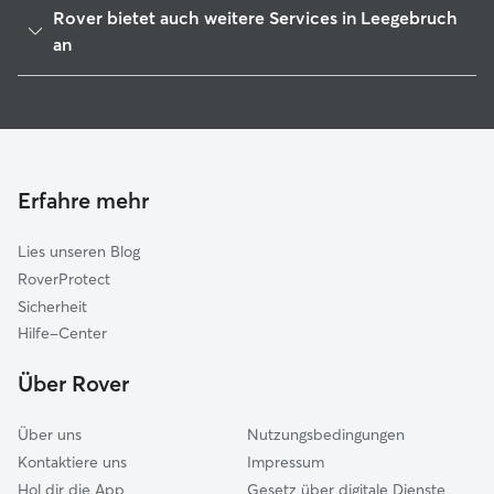
Oberkrämer
Rover bietet auch weitere Services in Leegebruch
Hohen Neuendorf
an
Birkenwerder
Hundesitter in Leegebruch
Hennigsdorf
Haustierbetreuung in Leegebruch
Glienicke
Hundekindergarten in Leegebruch
Mühlenbecker Land
Gassi-Service in Leegebruch
Erfahre mehr
Schönwalde-Glien
Katzensitter in Leegebruch
Grüneberg
Lies unseren Blog
Wandlitz
RoverProtect
Falkensee
Sicherheit
Löwenberger Land
Hilfe-Center
Brieselang
Über Rover
Über uns
Nutzungsbedingungen
Kontaktiere uns
Impressum
Hol dir die App
Gesetz über digitale Dienste