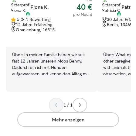
40 €
Fiona K.
Patric
pro Nacht
5.0
•
1 Bewertung
30 Jahre Erfah
5.0
12 Jahre Erfahrung
Berlin, 13469
von
Oranienburg, 16515
5
Sternen
Über:
In meiner Familie haben wir seit
Über:
What make
fast 12 Jahren unseren Mops Benny.
other caregivers 
Dadurch bin ich mit Hunden
with animals thr
aufgewachsen und kenne den Alltag mit
observation, and 
Hund sehr gut. Auch wenn Benny unser
with animals all m
Familienhund ist, habe ich mich schon
horses, and other
oft alleine um ihn gekümmert – teilweise
experience has 
mehrere Wochen oder sogar einen
special sensitivi
1 / 1
ganzen Monat am Stück. Deshalb weiß
needs, behavior,
ich, wie wichtig zuverlässige Betreuung,
not only focus on
feste Routinen und viel Aufmerksamkeit
needs, but also 
Mehr anzeigen
sind. Ich gehe sehr gerne spazieren,
safe, relaxed, a
spiele gerne mit Hunden und passe mich
special patience 