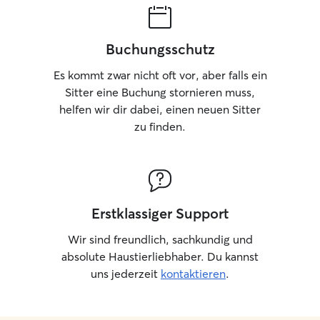
attention to thei
priority is that t
own home, in a fa
Buchungsschutz
environment whe
comfortable and
Es kommt zwar nicht oft vor, aber falls ein
their family is aw
Sitter eine Buchung stornieren muss,
routines regardin
helfen wir dir dabei, einen neuen Sitter
playtime, and any
zu finden.
may have. I obse
and behavior to
feel and adapt m
personality and n
calm walks, comp
and activities ad
Erstklassiger Support
level and charact
their space and t
Wir sind freundlich, sachkundig und
attention, affect
absolute Haustierliebhaber. Du kannst
environment wher
uns jederzeit
kontaktieren
.
During my stay a
make sure to main
provide companio