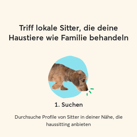
their overall well
important during 
absences, as man
comfortable and
Triff lokale Sitter, die deine
stay in their own 
also bring my exp
Haustiere wie Familie behandeln
techniques and 
create a calm at
sensitive, nervous
animals. My goal 
safe, cared for, 
personalized and
while their family
1
.
Suchen
Durchsuche Profile von Sitter in deiner Nähe, die
haussitting anbieten