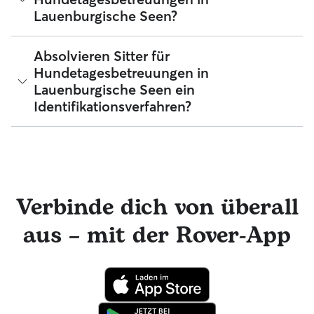
antworten 76 der Sitter für Hundetagesbetreuugen in
Lauenburgische Seen?
Lauenburgische Seen in weniger als einer Stunde.
Die Erfahrung kann je nach Sitter stark variieren, aber du
Absolvieren Sitter für
kannst die Bewertungen, die Anzahl der Jahre an Erfahrung
Hundetagesbetreuungen in
und die Anzahl der wiederkehrenden Haustierbesitzer
Lauenburgische Seen ein
abrufen, um verfügbare Sitter in Lauenburgische Seen zu
vergleichen.
Identifikationsverfahren?
Ja! Sitter, die sich Rover anschließen, müssen ein
Identifikationsverfahren absolvieren, bevor sie ihre Services
anbieten können. Du kannst auch ganz einfach über die
Rover-Nachrichtenfunktion mit deinem Sitter für
Hundetagesbetreuungen in Kontakt bleiben und tolle Foto-
Verbinde dich von überall
Updates erhalten. Der engagierte Kundenservice von Rover
ist für dich da und dein Hundesitter hat die Möglichkeit,
aus – mit der Rover-App
professionelle tierärztliche Beratung in Anspruch zu
nehmen. Im seltenen Fall eines Problems während der
Buchung kannst du beruhigt sein, denn dein Haustier
profitiert von der Rover-Garantie, die die Kosten für
tierärztliche Behandlungen erstattet.