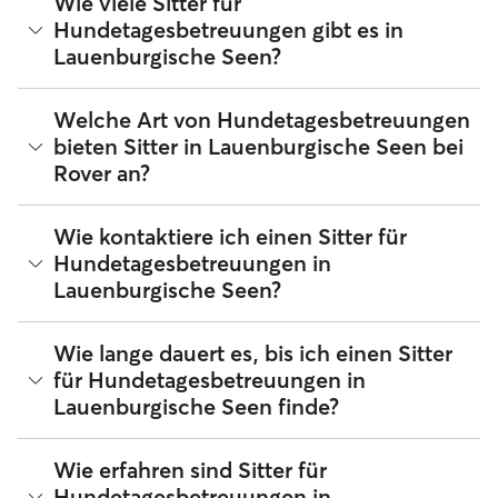
Wie viele Sitter für
durchschnittlichen Kosten für einen Hundesitter für
Hundetagesbetreuungen gibt es in
Tagesbetreuungen bei Rover in Lauenburgische Seen
Lauenburgische Seen?
betragen seit August 2026 etwa 25 pro Tag, einschließlich
der Servicegebühren von Rover. Der Preis eines Sitters kann
sich auch ändern, wenn du deine Buchung an deine
Seit August 2026 bieten 220 Sitter Hundetagesbetreuungen
Welche Art von Hundetagesbetreuungen
Bedürfnisse und die deines Hundes anpasst.
in Lauenburgische Seen an. Du kannst deine Suchergebnisse
bieten Sitter in Lauenburgische Seen bei
filtern, sortieren, deinen Radius erweitern, Bewertungen
Rover an?
lesen und Preise vergleichen, um den perfekten Sitter in
deiner Nähe zu finden. Zur Erinnerung: Hundesitter für
Tagesbetreuungen, die sich Rover anschließen, müssen zu
Sitter für Hundetagesbetreuungen in Lauenburgische Seen
Wie kontaktiere ich einen Sitter für
deiner und der Sicherheit deines Hundes ein
freuen sich darauf, deinen Hund zu betreuen, während du
Identifikationsverfahren absolvieren.
Hundetagesbetreuungen in
bei der Arbeit bist oder den Tag anderweitig unabkömmlich
Lauenburgische Seen?
bist. Buche eine einmalige oder eine sich regelmäßig
wiederholende Betreuung mit deinem Lieblingssitter in
Lauenburgische Seen. Bringe deinen Hund beim Sitter
Wenn du zum ersten Mal nach einem Sitter für
Wie lange dauert es, bis ich einen Sitter
vorbei und du kannst dir sicher sein, dass er regelmäßig
Hundetagesbetreuungen in Lauenburgische Seen suchst,
Gassi geführt, viel mit ihm gespielt und ihm jede Menge
für Hundetagesbetreuungen in
besuche das Profil des Sitters und wähle die Schaltfläche
liebevolle Fürsorge zuteil wird. Hundetagesbetreuungen
Lauenburgische Seen finde?
„Kontakt“ aus. Erfahre mehr darüber, wie du dies in der
eignen sich wunderbar für: Welpen und Hunde mit hohem
Rover-App oder über deinen Webbrowser tun kannst,
Energielevel Hunde mit besonderen Bedürfnissen und ältere
wenn du eine aktive Anfrage hast oder schon einmal einen
Hunde Haustierbesitzer, die lange arbeiten müssen Hunde
Mit Rover kannst du ganz leicht mehrere Sitter kontaktieren
Wie erfahren sind Sitter für
Service bei einem Sitter gebucht hast.
mit Trennungsangst
und ihnen eine Buchungsanfrage senden. Normalerweise
Hundetagesbetreuungen in