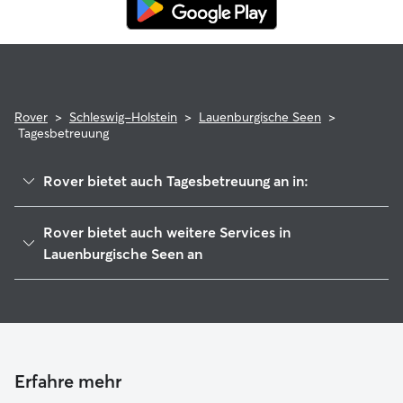
Rover
>
Schleswig-Holstein
>
Lauenburgische Seen
>
Tagesbetreuung
Rover bietet auch Tagesbetreuung an in:
Berkenthin
Rover bietet auch weitere Services in
Sandesneben-Nusse
Lauenburgische Seen an
Schönberger Land
Hundesitter in Lauenburgische Seen
Lübeck
Haustierbetreuung in Lauenburgische Seen
Nordstormarn
Housesitting in Lauenburgische Seen
Stockelsdorf
Gassi-Service in Lauenburgische Seen
Erfahre mehr
Bad Schwartau
Katzensitter in Lauenburgische Seen