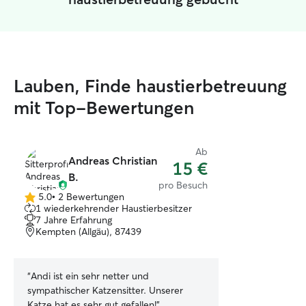
Lauben, Finde haustierbetreuung
mit Top-Bewertungen
Ab
Andreas Christian
15 €
B.
pro Besuch
5.0
•
2 Bewertungen
5.0
1 wiederkehrender Haustierbesitzer
von
7 Jahre Erfahrung
5
Kempten (Allgäu), 87439
Sternen
“
Andi ist ein sehr netter und
sympathischer Katzensitter. Unserer
Katze hat es sehr gut gefallen!
”