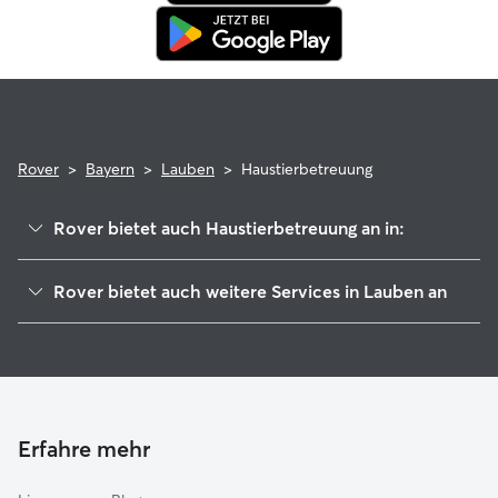
Rover
>
Bayern
>
Lauben
>
Haustierbetreuung
Rover bietet auch Haustierbetreuung an in:
Dietmannsried
Rover bietet auch weitere Services in Lauben an
Haldenwang (Oberallgäu)
Hundesitter in Lauben
Wiggensbach
Hundekindergarten in Lauben
Altusried
Gassi-Service in Lauben
Wildpoldsried
Katzensitter in Lauben
Betzigau
Erfahre mehr
Housesitting in Lauben
Durach