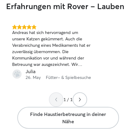
Erfahrungen mit Rover – Lauben
5.0
Andreas hat sich hervorragend um
von
unsere Katzen gekümmert. Auch die
5
Verabreichung eines Medikaments hat er
Sternen
zuverlässig übernommen. Die
Kommunikation vor und während der
Betreuung war ausgezeichnet. Wir
können ihn daher uneingeschränkt
Julia
weiterempfehlen!
26. May
Fütter- & Spielbesuche
1 / 1
Finde Haustierbetreuung in deiner
Nähe