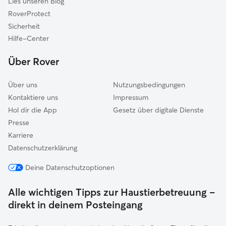
Lies unseren Blog
Buchenberg
RoverProtect
Obergünzburg
Sicherheit
Waltenhofen
Hilfe-Center
Sulzberg
Über Rover
Unterthingau
Über uns
Nutzungsbedingungen
Kontaktiere uns
Impressum
Hol dir die App
Gesetz über digitale Dienste
Presse
Karriere
Datenschutzerklärung
Deine Datenschutzoptionen
Alle wichtigen Tipps zur Haustierbetreuung –
direkt in deinem Posteingang