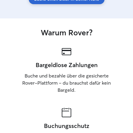
Frisst und trinkt
entspannt? Gibt
Verhalten? Falls m
informiere ich Si
sofort. Am wichtig
Warum Rover?
Hund sich mit mi
entsteht nicht d
durch Ruhe, Ged
Respekt. Genau 
Hund geben, den 
Bargeldlose Zahlungen
Zurzeit bin ich ze
kann Termine na
Buche und bezahle über die gesicherte
abends oder auc
Rover-Plattform – du brauchst dafür kein
übernehmen. Bi
Bargeld.
arbeite ich nich
gut nach den Bed
richten. Ab End
ich nachmittags 
dann sind Besuc
Abend sowie an
Buchungsschutz
weiterhin gut mö