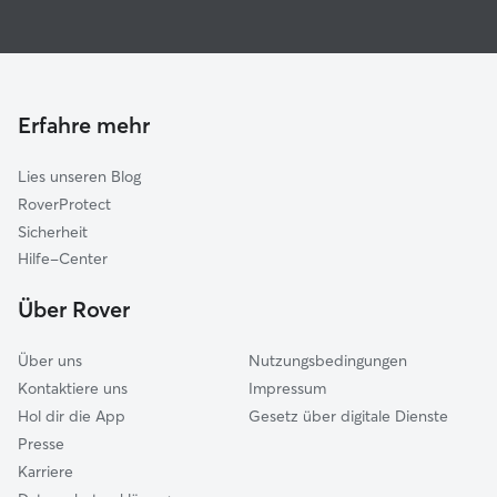
Hundesitter in Königsbrunn
Kissing
Housesitting in Königsbrunn
Merching
Hundekindergarten in Königsbrunn
Großaitingen
Gassi-Service in Königsbrunn
Erfahre mehr
Prittriching
Katzensitter in Königsbrunn
Egling an der Paar
Lies unseren Blog
Stadtbergen
RoverProtect
Augsburg
Sicherheit
Ried
Hilfe-Center
Friedberg
Über Rover
Über uns
Nutzungsbedingungen
Kontaktiere uns
Impressum
Hol dir die App
Gesetz über digitale Dienste
Presse
Karriere