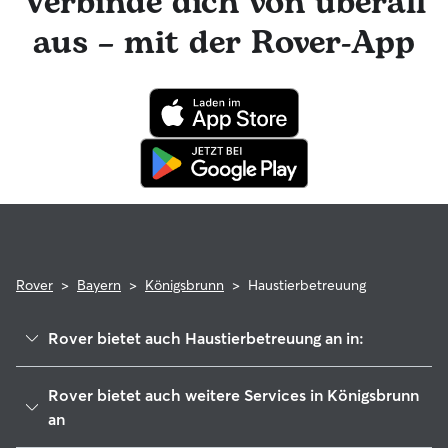
Verbinde dich von überall
Haustiere, die gerne mit den Haustieren des Sitters
interagieren würden
aus – mit der Rover-App
Rover
>
Bayern
>
Königsbrunn
>
Haustierbetreuung
Rover bietet auch Haustierbetreuung an in:
Bobingen
Rover bietet auch weitere Services in Königsbrunn
Mering
an
Wehringen