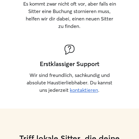
übernehme ich a
Es kommt zwar nicht oft vor, aber falls ein
Ihnen zu Hause, e
Sitter eine Buchung stornieren muss,
Übernachtungen, 
helfen wir dir dabei, einen neuen Sitter
ihrer gewohnten
zu finden.
kann. Eine Betre
ist leider nicht m
meinen zwei eig
zusammenlebe. D
Katzensitterin i
beginne, freue i
Erstklassiger Support
neue Samtpfote
ihr Vertrauen zu gewi
Wir sind freundlich, sachkundig und
meines Besuchs s
absolute Haustierliebhaber. Du kannst
Mittelpunkt mei
uns jederzeit
kontaktieren
.
Selbstverständl
alle täglichen Au
Katzentoilette, k
frisches Wasser 
sind, und wasche
den Wassernapf so
nehme mir Zeit z
Triff lokale Sitter, die deine
Beschäftigung u