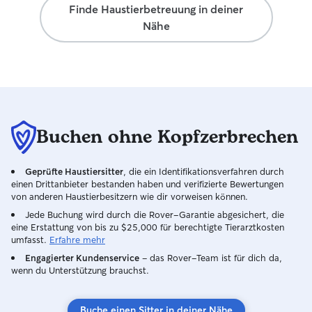
Finde Haustierbetreuung in deiner
erkenne oft früh,
Nähe
ihn unangenehm 
lassen sich viele
bevor sie überha
beschäftige mic
Verhalten von H
dazu. Besonders 
moderne, faire u
Methoden im Um
Buchen ohne Kopfzerbrechen
Durch meine eige
außerdem viel pr
Geprüfte Haustiersitter
, die ein Identifikationsverfahren durch
gesammelt. Ich 
einen Drittanbieter bestanden haben und verifizierte Bewertungen
Tabletten geben
von anderen Haustierbesitzern wie dir vorweisen können.
Krallen schneide
Jede Buchung wird durch die Rover-Garantie abgesichert, die
Pflegemaßnahme
eine Erstattung von bis zu $25,000 für berechtigte Tierarztkosten
Spaziergängen w
umfasst.
Erfahre mehr
selbstverständli
Engagierter Kundenservice
– das Rover-Team ist für dich da,
nötig, und achte
wenn du Unterstützung brauchst.
Umgebung sauber
Während jeder 
ich aufmerksam,
Buche einen Sitter in deiner Nähe