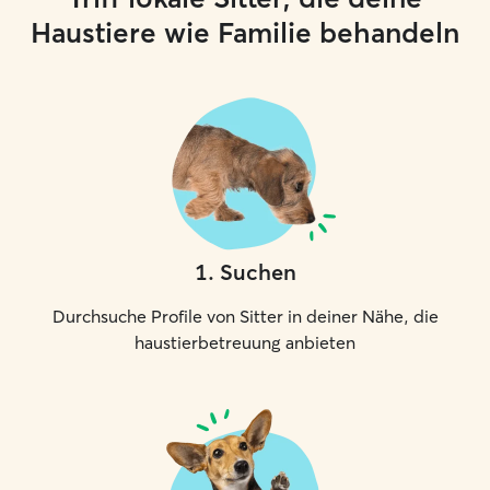
möchte – auch fü
Haustiere wie Familie behandeln
Dabei passe ich
Charakter, ihrer
Tempo an. Manc
sofort spielen, 
ruhige Gesellscha
völlig in Ordnun
darauf, dass die
sicher bleibt. Ich
und Türen entspr
achte auf möglic
1
.
Suchen
die Räume veran
jedes Besuchs b
Durchsuche Profile von Sitter in deiner Nähe, die
aufmerksam das V
Frisst und trinkt
haustierbetreuung anbieten
die Katzentoilet
sie entspannt un
Veränderungen od
auffallen, informi
selbstverständli
wichtig, dass Ihr