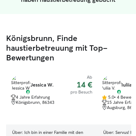
Königsbrunn, Finde
haustierbetreuung mit Top-
Bewertungen
Ab
14 €
Jessica W.
Iuliia V
pro Besuch
4 Jahre Erfahrung
5.0
•
4 Bewert
5.0
Königsbrunn, 86343
15 Jahre Erfah
von
Augsburg, 861
5
Sternen
Über:
Ich bin in einer Familie mit den
Über:
Servus! Ic