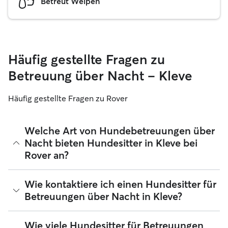
Betreut Welpen
Häufig gestellte Fragen zu
Betreuung über Nacht – Kleve
Häufig gestellte Fragen zu Rover
Welche Art von Hundebetreuungen über
Nacht bieten Hundesitter in Kleve bei
Rover an?
Mit Rover findest du ganz leicht Hundesitter für
Wie kontaktiere ich einen Hundesitter für
Betreuungen über Nacht in Kleve, die sich in ihrem Zuhause
Betreuungen über Nacht in Kleve?
liebevoll um deinen Hund kümmern. Die verifizierten 5-
Sterne-Sitter, die du bei Rover findest, nehmen deinen
Hund bei sich zu Hause auf, wenn du unterwegs bist ‑ egal,
Wenn du zum ersten Mal nach einem Hundesitter für
Wie viele Hundesitter für Betreuungen
ob es nur für ein Wochenende oder länger ist. Hundesitter