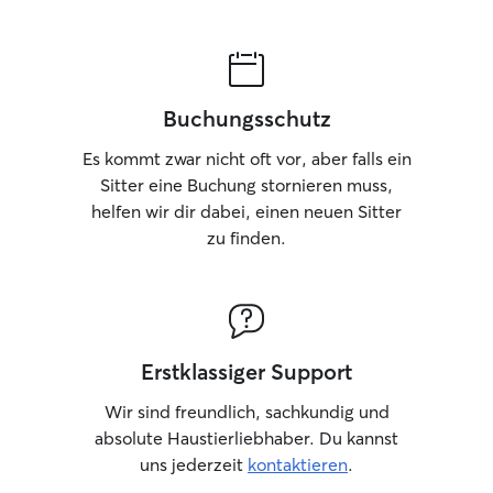
Schrijf gerust voor vragen of een
kennismaking. Ich arbeite Teilzeit und
max 4 Stunden am Stück außer Haus.
Außerdem habe ich 2 Tage/Woche frei.
Es ist durch die Kinder sehr häufig
Buchungsschutz
jemand zu Hause. Auf Wunsch betreuen
wir Ihren Hund auch einzeln. Ich habe
Es kommt zwar nicht oft vor, aber falls ein
einen großen, eingezäunten Garten mit
Sitter eine Buchung stornieren muss,
vielen schattigen Plätzchen. Ihr Hund
helfen wir dir dabei, einen neuen Sitter
darf im Wohn- oder Gästezimmer
zu finden.
schlafen. In der Nähe ist ein toller Wald.
Erstklassiger Support
Wir sind freundlich, sachkundig und
absolute Haustierliebhaber. Du kannst
uns jederzeit
kontaktieren
.