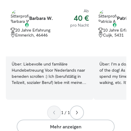
Ab
40 €
Barbara W.
Patrici
pro Nacht
20 Jahre Erfahrung
10 Jahre Erfah
Emmerich, 46446
Cuijk, 5431
Über:
Liebevolle und familiäre
Über:
I'm a dog l
Hundebetreuung Voor Nederlands naar
of the dog! As a 
beneden scrollen :) Ich (berufstätig in
spend my time wi
Teilzeit, sozialer Beruf) lebe mit meinen
walking, etc. It's
drei Kindern (6, 11 und 13 Jahre) in
you want me to b
einem Haus mit großem, eingezäuntem
don't worry, I ha
Garten in Emmerich, gut erreichbar über
years old dog in
die A3 Richtung Arnheim. In direkter
Indonesia and 5 
1 / 1
Nähe befindet sich ein großes
in Netherlands. I
Waldgebiet für ausgedehnte
request about yo
Spaziergänge. Ihr Hund hat Zugang zu
tell me about it! I
Mehr anzeigen