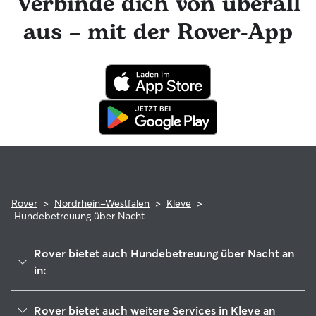
Verbinde dich von überall
Foto-Updates erhalten. Der engagierte Kundenservice von
Rover ist für dich da und dein Hundesitter hat die
aus – mit der Rover-App
Möglichkeit, professionelle tierärztliche Beratung in
Anspruch zu nehmen. Im seltenen Fall eines Problems
während der Buchung kannst du beruhigt sein, denn dein
Haustier profitiert von der Rover-Garantie, die die Kosten
für tierärztliche Behandlungen erstattet.
Rover
>
Nordrhein-Westfalen
>
Kleve
>
Hundebetreuung über Nacht
Rover bietet auch Hundebetreuung über Nacht an
in:
Bedburg-Hau
Rover bietet auch weitere Services in Kleve an