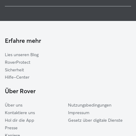
Kranenburg
Haustierbetreuung in Kleve
Emmerich am Rhein
Housesitting in Kleve
Goch
Hundekindergarten in Kleve
Kalkar
Gassi-Service in Kleve
Uedem
Erfahre mehr
Katzensitter in Kleve
Weeze
Lies unseren Blog
Rees
RoverProtect
Isselburg
Sicherheit
Kevelaer
Hilfe-Center
Sonsbeck
Über Rover
Xanten
Über uns
Nutzungsbedingungen
Kontaktiere uns
Impressum
Hol dir die App
Gesetz über digitale Dienste
Presse
Karriere