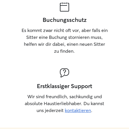
Charaktere weiß 
Geduld, Konseque
Umgang sind. Ich
Buchungsschutz
Zwergdackeldam
den Umgang mit 
Es kommt zwar nicht oft vor, aber falls ein
energiegeladene
Sitter eine Buchung stornieren muss,
Hunden. Währen
helfen wir dir dabei, einen neuen Sitter
ich auf regelmäß
zu finden.
Beschäftigung, 
natürlich viele K
nach den Vorlie
Wunsch halte ich
Updates auf dem
deinen Vierbeine
Erstklassiger Support
Händen weißt.
Wir sind freundlich, sachkundig und
absolute Haustierliebhaber. Du kannst
uns jederzeit
kontaktieren
.