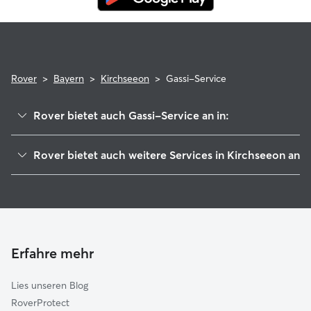
Rover
>
Bayern
>
Kirchseeon
>
Gassi-Service
Rover bietet auch Gassi-Service an in:
Zorneding
Rover bietet auch weitere Services in Kirchseeon an
Ebersberg
Hundesitter in Kirchseeon
Glonn
Haustierbetreuung in Kirchseeon
Vaterstetten
Housesitting in Kirchseeon
Forstinning
Hundekindergarten in Kirchseeon
Steinhöring
Erfahre mehr
Katzensitter in Kirchseeon
Grasbrunn
Lies unseren Blog
Anzing
RoverProtect
Hohenlinden