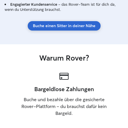
Engagierter Kundenservice
– das Rover-Team ist für dich da,
Verantwortungsb
wenn du Unterstützung brauchst.
offene Kommunik
sind für mich selbs
arbeite flexibel
Buche einen Sitter in deiner Nähe
der Woche sowi
Hundebetreuung
Spaziergänge, T
Abendbetreuung
sind nach Abspra
Warum Rover?
mich gerne nach
Abläufen deines 
wohl und sicher f
Zuverlässigkeit u
Betreuung stehen
Bargeldlose Zahlungen
Stelle. Das Wohl deines Hundes hat für
mich höchste Pri
Buche und bezahle über die gesicherte
Zeit, auf jeden H
Rover-Plattform – du brauchst dafür kein
einzugehen und 
Bargeld.
kennenzulernen.
langjährige Erfa
unterschiedlich