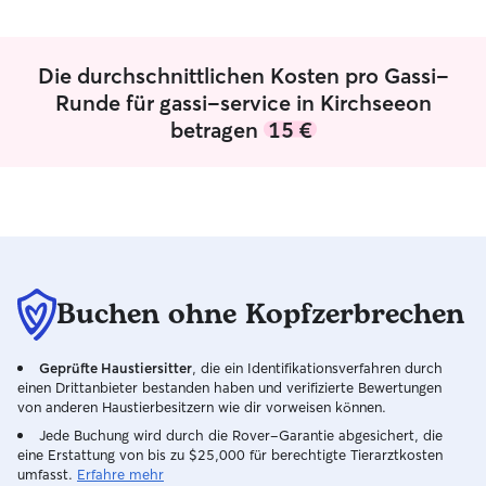
Nachbarn, Freu
Familienmitgliede
ihnen Gassi gega
Die durchschnittlichen Kosten pro Gassi-
gefüttert, beschä
Aufmerksamkeit 
Runde für gassi-service in Kirchseeon
brauchen. Heute 
betragen
15 €
Monate alte Zwe
sind intelligente
manchmal sture 
ich, wie wichtig
und liebevoller U
besonders wichti
bei mir sicher un
meine Betreuung 
Buchen ohne Kopfzerbrechen
Charakter und di
Hundes an egal ob
Geprüfte Haustiersitter
, die ein Identifikationsverfahren durch
oder älter. Bei 
einen Drittanbieter bestanden haben und verifizierte Bewertungen
Vierbeiner viel 
von anderen Haustierbesitzern wie dir vorweisen können.
Beschäftigung, K
Jede Buchung wird durch die Rover-Garantie abgesichert, die
natürlich ausrei
eine Erstattung von bis zu $25,000 für berechtigte Tierarztkosten
behandle jeden H
umfasst.
Erfahre mehr
mein eigener. Zuv