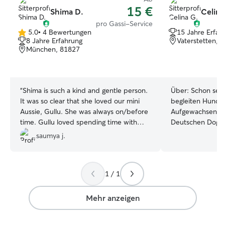
15 €
Shima D.
Celina
pro Gassi-Service
5.0
•
4 Bewertungen
15 Jahre Erfah
5.0
8 Jahre Erfahrung
Vaterstetten, 
von
München, 81827
5
Sternen
“
Shima is such a kind and gentle person.
Über:
Schon seit
It was so clear that she loved our mini
begleiten Hunde
Aussie, Gullu. She was always on/before
Aufgewachsen bin
time. Gullu loved spending time with
Deutschen Dogg
her. We are so glad to have found her.
”
Straßenhund-Misc
saumya j.
Dadurch habe ich
ganz unterschied
Größen und Bed
1 / 1
Später habe ich 
Rhodesian Ridge
verbracht und ihn
Mehr anzeigen
Außerdem habe i
Jugend regelmäß