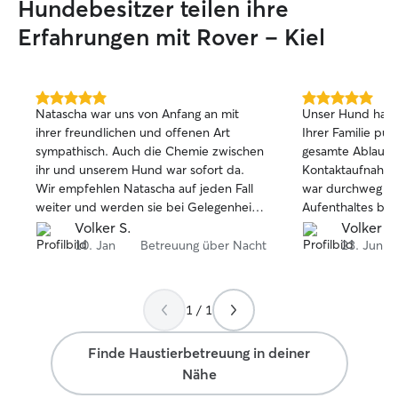
Hundebesitzer teilen ihre
damit wir gemei
Betreuung für de
Erfahrungen mit Rover – Kiel
können. Ich wohne in einer ruhigen
Wohnung mit Zu
Gemeinschaftsin
die Forstbaumschu
5.0
5.0
Natascha war uns von Anfang an mit
Unser Hund hat s
von
von
weitere Grünfläc
ihrer freundlichen und offenen Art
Ihrer Familie pud
5
5
sodass abwechsl
sympathisch. Auch die Chemie zwischen
gesamte Ablauf 
Sternen
Sternen
Spaziergänge mög
ihr und unserem Hund war sofort da.
Kontaktaufnahme
unternehme ich 
Wir empfehlen Natascha auf jeden Fall
war durchweg pr
Ausflüge in größ
weiter und werden sie bei Gelegenheit
Aufenthaltes be
Naturgebiete. Mir
wieder buchen.
regelmäßig Rück
Volker S.
Volker S.
jeder Hund siche
lieben Dank, Nat
10. Jan
Betreuung über Nacht
23. Jun
aufgehoben fühlt
nach den Gewoh
Bedürfnissen de
1 / 1
Finde Haustierbetreuung in deiner
Nähe