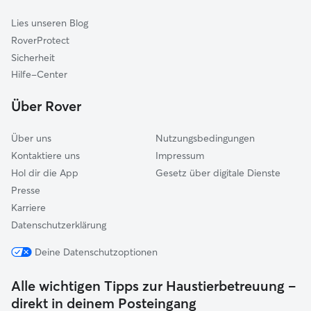
Katzensitter in Kiel
Dänischer Wohld
Lies unseren Blog
Achterwehr
RoverProtect
Probstei
Sicherheit
Preetz
Hilfe-Center
Dänischenhagen
Über Rover
Bordesholm
Über uns
Nutzungsbedingungen
Kontaktiere uns
Impressum
Hol dir die App
Gesetz über digitale Dienste
Presse
Karriere
Datenschutzerklärung
Deine Datenschutzoptionen
Alle wichtigen Tipps zur Haustierbetreuung –
direkt in deinem Posteingang