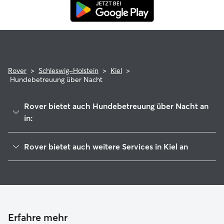
Rover
>
Schleswig-Holstein
>
Kiel
>
Hundebetreuung über Nacht
Rover bietet auch Hundebetreuung über Nacht an
in:
Kronshagen
Rover bietet auch weitere Services in Kiel an
Schwentinental
Haustierbetreuung in Kiel
Schrevenborn
Housesitting in Kiel
Molfsee
Hundekindergarten in Kiel
Altenholz
Gassi-Service in Kiel
Preetz-Land
Erfahre mehr