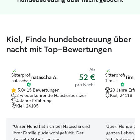
Kiel, Finde hundebetreuung über
nacht mit Top-Bewertungen
Ab
52 €
natascha A.
Tim J.
pro Nacht
5.0
•
15 Bewertungen
20 Jahre Erfah
5.0
2 wiederkehrende Haustierbesitzer
Kiel, 24118
von
4 Jahre Erfahrung
5
Kiel, 24105
Sternen
“
Unser Hund hat sich bei Natascha und
Über:
Hunde beg
Ihrer Familie pudelwohl gefühlt. Der
ganzes Leben. M
gesamte Ablauf von der
Schäferhunde gez